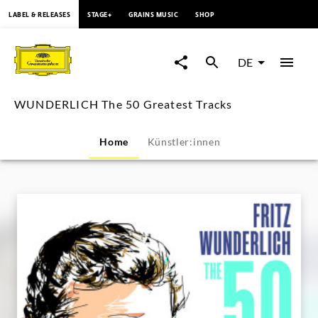
springen
LABEL & RELEASES
STAGE+
GRAINS MUSIC
SHOP
WUNDERLICH
The
DE
50
WUNDERLICH The 50 Greatest Tracks
Greatest
Home
Künstler:innen
Tracks
|
Deutsche
Grammophon