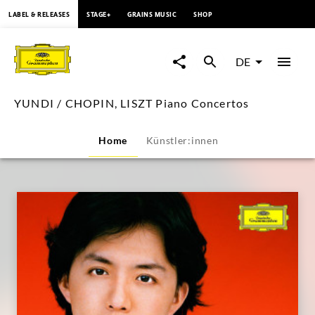
springen
LABEL & RELEASES
STAGE+
GRAINS MUSIC
SHOP
YUNDI
/
DE
CHOPIN,
YUNDI / CHOPIN, LISZT Piano Concertos
LISZT
Home
Künstler:innen
Piano
Concertos
|
Deutsche
Grammophon