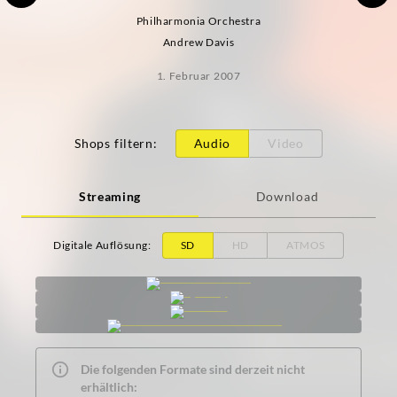
Philharmonia Orchestra
Andrew Davis
1. Februar 2007
Shops filtern
:
Audio
Video
Streaming
Download
Digitale Auflösung
:
SD
HD
ATMOS
Die folgenden Formate sind derzeit nicht
erhältlich: