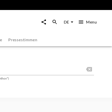
Menu
DE
ie
Pressestimmen
ethov*)