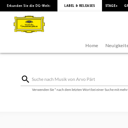
Erkunden Sie die DG-Welt:
LABEL & RELEASES
STAGE+
G
Arvo
Pärt
-
Home
Neuigkeit
Diskografie
|
Deutsche
Verwenden Sie * nach dem letzten Wort bei einer Suche mit mehre
Grammophon