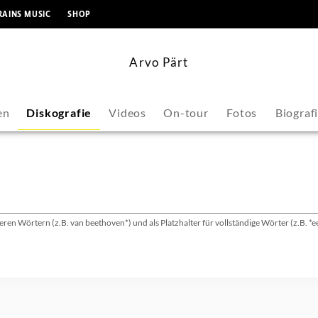
springen
RAINS MUSIC
SHOP
Arvo Pärt
en
Diskografie
Videos
On-tour
Fotos
Biograf
ren Wörtern (z.B. van beethoven*) und als Platzhalter für vollständige Wörter (z.B. *e