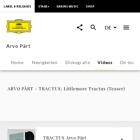
springen
LABEL & RELEASES
STAGE+
GRAINS MUSIC
SHOP
ARVO
PÄRT
DE
-
Arvo Pärt
TRACTUS:
Home
Neuigkeiten
Diskografie
Videos
On-tour
Littlemore
Tractus
ARVO PÄRT - TRACTUS: Littlemore Tractus (Teaser)
(Teaser)
-
Arvo
TRACTUS Arvo Pärt