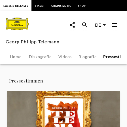
springen
LABEL & RELEASES
STAGE+
GRAINS MUSIC
SHOP
Georg
Philipp
DE
Telemann
Georg Philipp Telemann
-
Home
Diskografie
Videos
Biografie
Pressestim
Pressestimmen
|
Pressestimmen
Deutsche
Grammophon