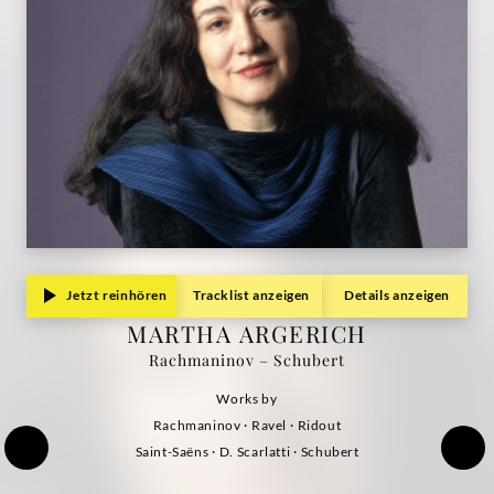
Jetzt reinhören
Tracklist anzeigen
Details anzeigen
MARTHA ARGERICH
Rachmaninov – Schubert
Works by
Rachmaninov · Ravel · Ridout
Saint-Saëns · D. Scarlatti · Schubert