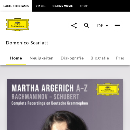
springen
LABEL & RELEASES
STAGE+
GRAINS MUSIC
SHOP
Domenico
Scarlatti
DE
-
Domenico Scarlatti
Übersicht
Home
Neuigkeiten
Diskografie
Biografie
Presse
|
Deutsche
Grammophon