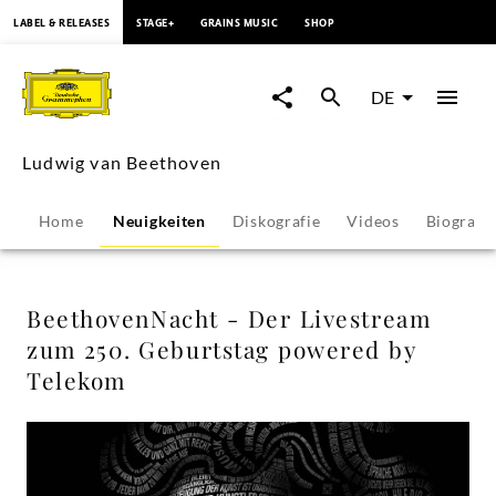
springen
LABEL & RELEASES
STAGE+
GRAINS MUSIC
SHOP
BeethovenNacht
-
DE
Der
Ludwig van Beethoven
Livestream
Home
Neuigkeiten
Diskografie
Videos
Biografie
zum
250.
BeethovenNacht - Der Livestream
zum 250. Geburtstag powered by
Geburtstag
Telekom
powered
by