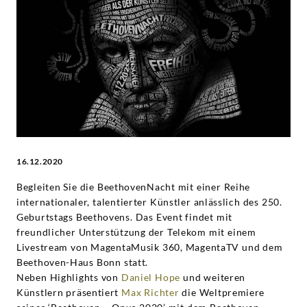
Telekom
-
Ludwig
van
Beethoven
16.12.2020
|
Begleiten Sie die BeethovenNacht mit einer Reihe
internationaler, talentierter Künstler anlässlich des 250.
Deutsche
Geburtstags Beethovens. Das Event findet mit
freundlicher Unterstützung der Telekom mit einem
Grammophon
Livestream von MagentaMusik 360, MagentaTV und dem
Beethoven-Haus Bonn statt.
Neben Highlights von
Daniel Hope
und weiteren
Künstlern präsentiert
Max Richter
die Weltpremiere