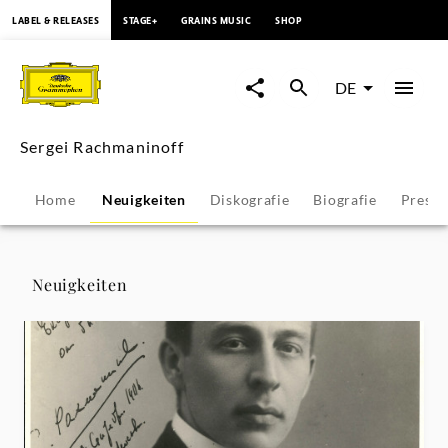
springen
LABEL & RELEASES
STAGE+
GRAINS MUSIC
SHOP
Sergei
Rachmaninoff
DE
-
Sergei Rachmaninoff
Neuigkeiten
Home
Neuigkeiten
Diskografie
Biografie
Press
|
Deutsche
Neuigkeiten
Grammophon