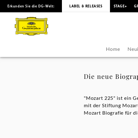
Erkunden Sie die DG-Welt:
LABEL & RELEASES
STAGE+
G
Die
neue
Biographie
Home
Neui
von
Cliff
Die neue Biograp
Eisen
"Mozart 225" ist ein
-
mit der Stiftung Mozar
Mozart Biografie für d
Wolfgang
Amadeus