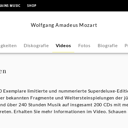
springen
RAINS MUSIC
SHOP
Wolfgang Amadeus Mozart
gkeiten
Diskografie
Videos
Fotos
Biografie
P
en
0 Exemplare limitierte und nummerierte Superdeluxe-Editi
ller bekannten Fragmente und Weltersteinspielungen der j
d über 240 Stunden Musik auf insgesamt 200 CDs mit me
eten. Erhalten Sie mehr Informationen im Video. Schauen 