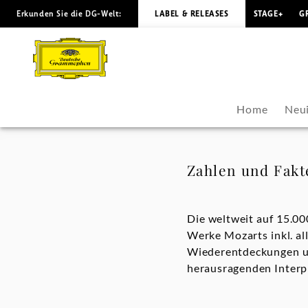
Erkunden Sie die DG-Welt:
LABEL & RELEASES
STAGE+
G
Zahlen
und
Fakten
Home
Neui
-
Wolfgang
Zahlen und Fakt
Amadeus
Die weltweit auf 15.00
Mozart
Werke Mozarts inkl. a
Wiederentdeckungen un
|
herausragenden Interpr
Deutsche