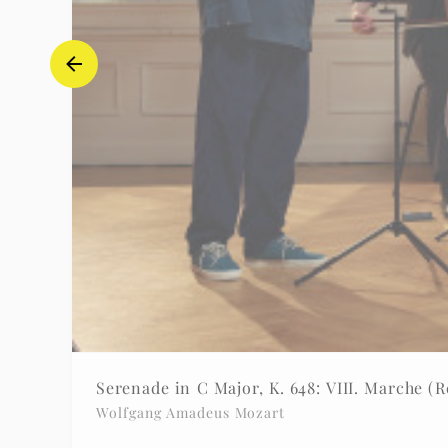
Serenade in C Major, K. 648: VIII. Marche (R
Wolfgang Amadeus Mozart