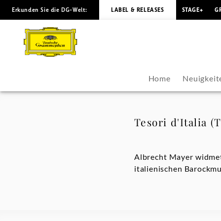
Erkunden Sie die DG-Welt:
LABEL & RELEASES
STAGE+
G
Tesori
d'Italia
(Trailer)
Home
Neuigkeit
-
Albrecht
Tesori d'Italia (T
Mayer
Albrecht Mayer widmet 
|
italienischen Barockmu
Deutsche
Grammophon