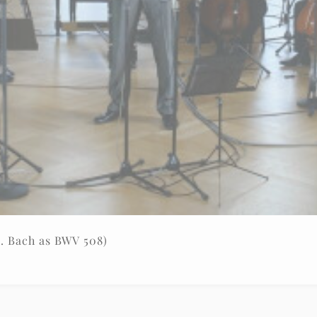
.S. Bach as BWV 508)