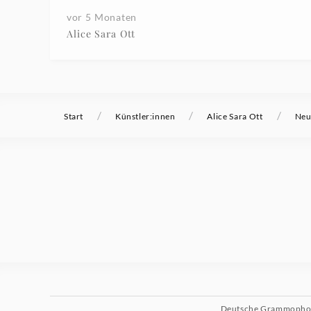
vor 5 Monaten
Alice Sara Ott
/
/
/
Start
Künstler:innen
Alice Sara Ott
Neu
Deutsche Grammoph