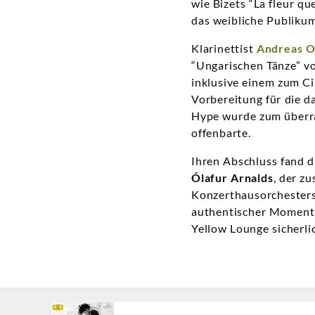
wie Bizets “La fleur q
das weibliche Publikum
Klarinettist
Andreas 
“Ungarischen Tänze” v
inklusive einem zum Ci
Vorbereitung für die 
Hype wurde zum überra
offenbarte.
Ihren Abschluss fand 
Ólafur Arnalds
, der z
Konzerthausorchester
authentischer Moment z
Yellow Lounge sicherli