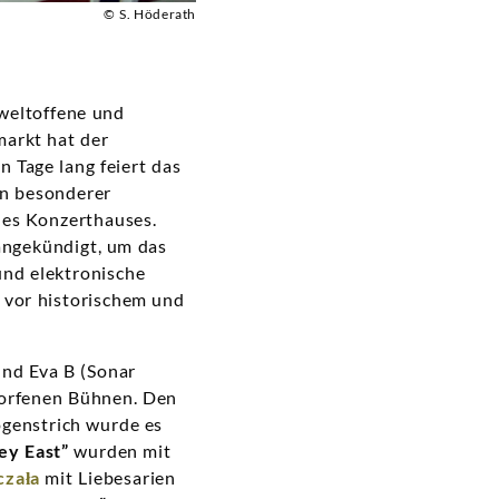
© S. Höderath
 weltoffene und
markt hat der
n Tage lang feiert das
Ein besonderer
des Konzerthauses.
angekündigt, um das
und elektronische
 vor historischem und
und Eva B (Sonar
tworfenen Bühnen. Den
ogenstrich wurde es
ey East”
wurden mit
czała
mit Liebesarien