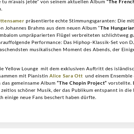
ue tu m’avais jetée” von seinem aktuellen Album
“The French
.
Ottensamer
präsentierte echte Stimmungsgaranten: Die mit
on Johannes Brahms aus dem neuen Album “
The Hungaria
mbalom umpräparierten Flügel verbreiteten schlichtweg gu
darauffolgende Performance: Das Hiphop-Klassik-Set von 
schendsten musikalischen Moment des Abends, der Einige
die Yellow Lounge mit dem exklusiven Auftritt des isländ
usammen mit Pianistin
Alice Sara Ott
und einem Ensemble 
s das gemeinsame Album
“The
Chopin Project”
vorstellte. 
eitlos schöner Musik, der das Publikum entspannt in die 
ch einige neue Fans beschert haben dürfte.