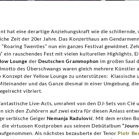
t hat eine derartige Anziehungskraft wie die schillernde,
liche Zeit der 20er Jahre. Das Konzerthaus am Gendarmen
r “Roaring Twenties” nun ein ganzes Festival gewidmet. Zeh
” ein rauschendes Fest mit vielen kulturellen Highlights. 
llow Lounge
der
Deutschen Grammophon
im großen Saal 
lmotto des Überschwangs waren gleich mehrere Künstler 
he Konzept der Yellow Lounge zu unterstützen: Klassische 
iteinander und das Ganze diesmal in einer Umgebung, die
gelrecht vibriert.
 fantastische Live-Acts, umrahmt von den DJ-Sets von Clé 
ten sich den Zuhörern auf zwei extra für diesen Anlass en
ge serbische Geiger
Nemanja Radulović
. Mit dem ersten B
und die virtuosen Kostproben aus seinem Debütalbum
“Journ
aufgenommen. Als nächstes bezauberte der Tenor
Piotr Be