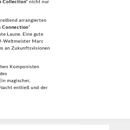
 Collection”
nicht nur
reißend arrangierten
n Connection
”
te Laune. Eine gute
DJ-Weltmeister Marc
s an Zukunftsvisionen
ischen Komponisten
des
Ein magischer,
Nacht entließ und der