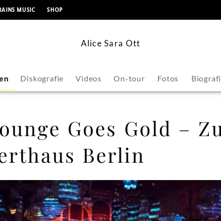
springen
RAINS MUSIC
SHOP
Alice Sara Ott
en
Diskografie
Videos
On-tour
Fotos
Biograf
Lounge Goes Gold – Z
erthaus Berlin