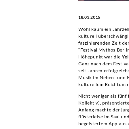
18.03.2015
Wohl kaum ein Jahrzehn
kulturell überschwäng
faszinierenden Zeit de
“Festival Mythos Berlin
Höhepunkt war die
Ye
Ganz nach dem Festiva
seit Jahren erfolgreic
Musik im Neben- und M
kulturellem Reichtum re
Nicht weniger als fünf
Kollektiv), präsentier
Anfang machte der jun
flüsterleise im Saal 
begeistertem Applaus 