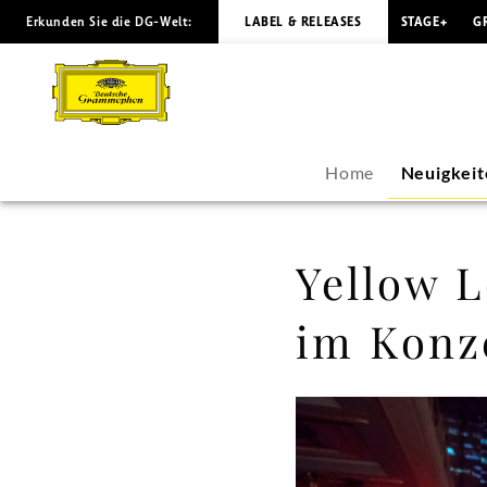
Erkunden Sie die DG-Welt:
LABEL & RELEASES
STAGE+
G
Yellow
Lounge
Goes
Home
Neuigkeit
Gold
–
Yellow 
Zu
im Konz
Gast
im
Konzerthaus