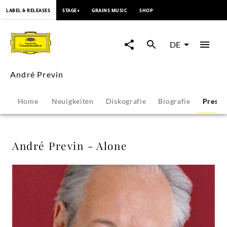
springen
LABEL & RELEASES
STAGE+
GRAINS MUSIC
SHOP
André
Previn
DE
-
André Previn
Alone
Home
Neuigkeiten
Diskografie
Biografie
Presse
-
André
André Previn - Alone
Previn
|
Deutsche