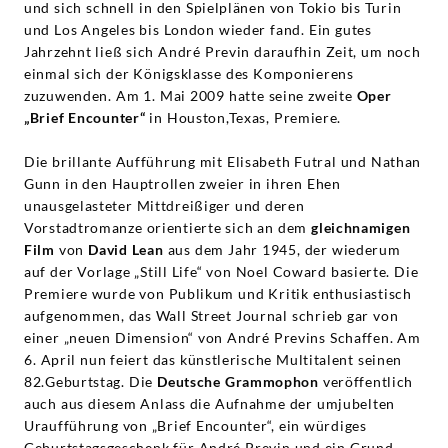
und sich schnell in den Spielplänen von Tokio bis Turin
und Los Angeles bis London wieder fand. Ein gutes
Jahrzehnt ließ sich André Previn daraufhin Zeit, um noch
einmal sich der Königsklasse des Komponierens
zuzuwenden. Am 1. Mai 2009 hatte seine zweite
Oper
„Brief Encounter“
in Houston,Texas, Premiere.
Die brillante Aufführung mit Elisabeth Futral und Nathan
Gunn in den Hauptrollen zweier in ihren Ehen
unausgelasteter Mittdreißiger und deren
Vorstadtromanze orientierte sich an dem
gleichnamigen
Film
von
David Lean
aus dem Jahr 1945, der wiederum
auf der Vorlage „Still Life“ von Noel Coward basierte. Die
Premiere wurde von Publikum und Kritik enthusiastisch
aufgenommen, das Wall Street Journal schrieb gar von
einer „neuen Dimension“ von André Previns Schaffen. Am
6. April nun feiert das künstlerische Multitalent seinen
82.Geburtstag. Die
Deutsche Grammophon
veröffentlich
auch aus diesem Anlass die Aufnahme der umjubelten
Uraufführung von „Brief Encounter“, ein würdiges
Geburtstagsgeschenk für André Previn und ein Grund