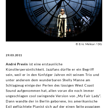
André
Previn
|
Deutsche
© Eric Melear / DG
Grammophon
29.03.2011
André Previn
ist eine erstaunliche
Künstlerpersönlichkeit. Jazzfans dürfte er ein Begriff
sein, weil er in den fünfziger Jahren mit seinem Trio und
unter anderem dem wunderbaren Shelly Manne am
Schlagzeug einige der Perlen des lässigen West Coast
Sound aufgenommen hat, allen voran die noch immer
ungeschlagen cool swingende Version von „My Fair Lady“.
Dann wandte der in Berlin geborene, ins amerikanische
Exil geflüchtete Pianist sich auf der einen Seite poppigen