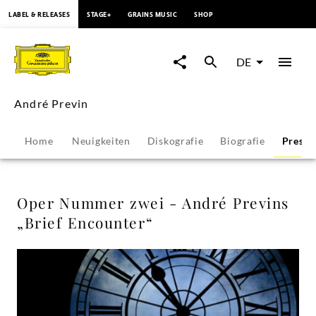
springen
LABEL & RELEASES
STAGE+
GRAINS MUSIC
SHOP
Oper
Nummer
DE
zwei
André Previn
-
Home
Neuigkeiten
Diskografie
Biografie
Presse
André
Previns
Oper Nummer zwei - André Previns
„Brief Encounter“
„Brief
Encounter“
-