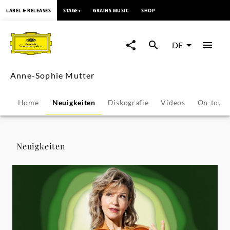
springen
LABEL & RELEASES
STAGE+
GRAINS MUSIC
SHOP
Anne-
Sophie
DE
Mutter
Anne-Sophie Mutter
-
Home
Neuigkeiten
Diskografie
Videos
On-tour
Neuigkeiten
|
Neuigkeiten
Deutsche
Grammophon