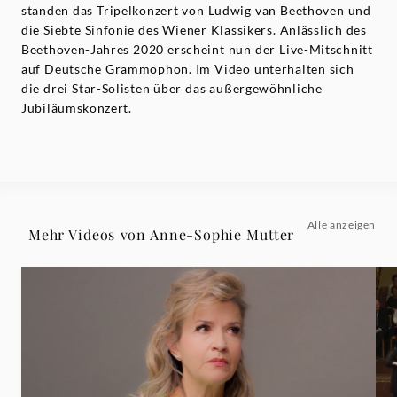
standen das Tripelkonzert von Ludwig van Beethoven und
Anne-
die Siebte Sinfonie des Wiener Klassikers. Anlässlich des
Beethoven-Jahres 2020 erscheint nun der Live-Mitschnitt
Sophie
auf Deutsche Grammophon. Im Video unterhalten sich
die drei Star-Solisten über das außergewöhnliche
Mutter
Jubiläumskonzert.
|
Deutsche
Alle anzeigen
Grammophon
Mehr Videos von Anne-Sophie Mutter