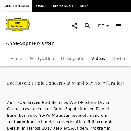
springen
LABEL & RELEASES
STAGE+
GRAINS MUSIC
SHOP
Beethoven:
Triple
DE
Concerto
Anne-Sophie Mutter
&
Home
Neuigkeiten
Diskografie
Videos
On-tour
Symphony
No.
Beethoven: Triple Concerto & Symphony No. 7 (Trailer)
7
Zum 20-jährigen Bestehen des West-Eastern Divan
(Trailer)
Orchestras haben sich Anne-Sophie Mutter, Daniel
Barenboim und Yo-Yo Ma zusammengetan und ein
Jubiläumskonzert in der ausverkauften Philharmonie
-
Berlin im Herbst 2019 gespielt. Auf dem Programm