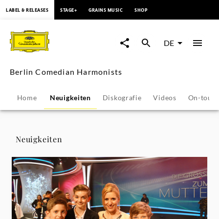
springen
LABEL & RELEASES
STAGE+
GRAINS MUSIC
SHOP
Berlin
Comedian
DE
Harmonists
Berlin Comedian Harmonists
-
Home
Neuigkeiten
Diskografie
Videos
On-tour
Neuigkeiten
|
Neuigkeiten
Deutsche
Grammophon