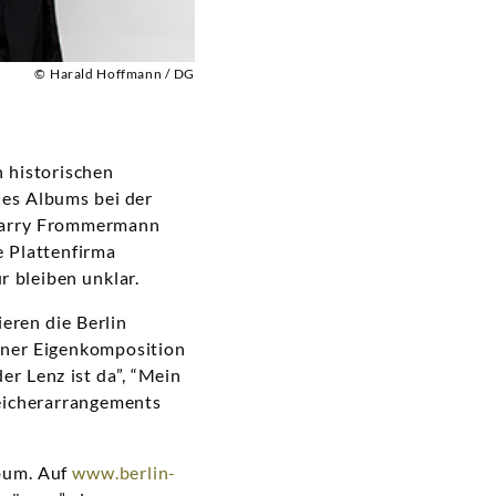
© Harald Hoffmann / DG
 historischen
nes Albums bei der
Harry Frommermann
 Plattenfirma
ür bleiben unklar.
eren die Berlin
iner Eigenkomposition
r Lenz ist da”, “Mein
reicherarrangements
bum. Auf
www.berlin-