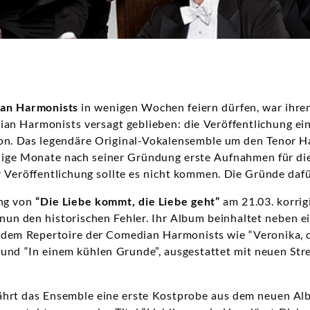
ian Harmonists
in wenigen Wochen feiern dürfen, war ihren
an Harmonists versagt geblieben: die Veröffentlichung ei
. Das legendäre Original-Vokalensemble um den Tenor 
nige Monate nach seiner Gründung erste Aufnahmen für die
 Veröffentlichung sollte es nicht kommen. Die Gründe daf
ung von
“Die Liebe kommt, die Liebe geht”
am 21.03. korrigi
un den historischen Fehler. Ihr Album beinhaltet neben e
 dem Repertoire der Comedian Harmonists wie “Veronika, de
 und “In einem kühlen Grunde”, ausgestattet mit neuen St
hrt das Ensemble eine erste Kostprobe aus dem neuen Al