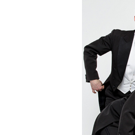
Berlin
Comedian
Harmonists
|
Deutsche
Grammophon