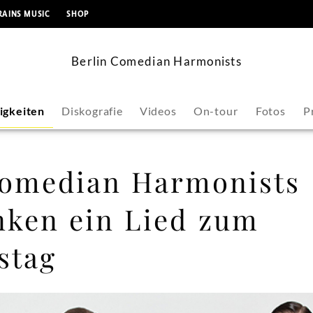
springen
RAINS MUSIC
SHOP
Berlin Comedian Harmonists
igkeiten
Diskografie
Videos
On-tour
Fotos
P
Comedian Harmonists
nken ein Lied zum
stag