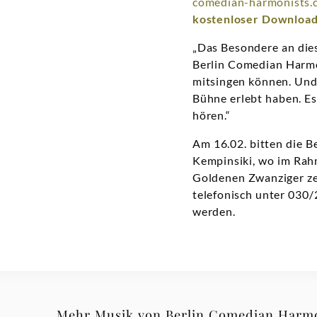
comedian-harmonists.
kostenloser Downloa
„Das Besondere an diese
Berlin Comedian Harmo
mitsingen können. Und 
Bühne erlebt haben. Es
hören.“
Am 16.02. bitten die 
Kempinsiki, wo im Rah
Goldenen Zwanziger ze
telefonisch unter 030
werden.
Mehr Musik von Berlin Comedian Harmo