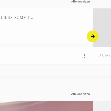
Alle anzeigen
DIAN HARMONISTS / DIE LIEBE KOMMT ...
27. Ma
Alle anzeigen