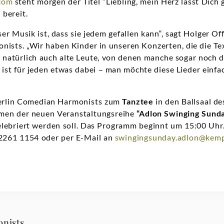
com
steht morgen der Titel “Liebling, mein Herz lässt Dich 
d
bereit.
r Musik ist, dass sie jedem gefallen kann“, sagt Holger Off
nists. „Wir haben Kinder in unseren Konzerten, die die T
natürlich auch alte Leute, von denen manche sogar noch di
 ist für jeden etwas dabei – man möchte diese Lieder einf
Berlin Comedian Harmonists zum
Tanztee
in den Ballsaal d
men der neuen Veranstaltungsreihe
“Adlon Swinging Sund
lebriert werden soll. Das Programm beginnt um 15:00 Uhr
/2261 1154 oder per E-Mail an
swingingsunday.adlon@kemp
nists