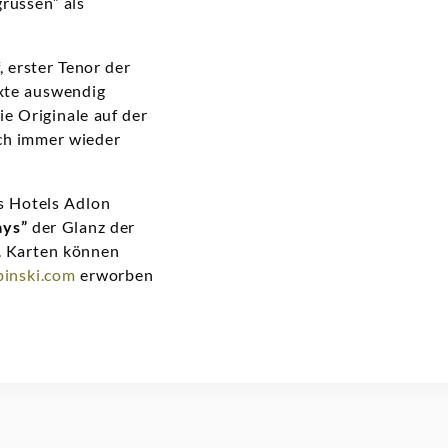
grüssen”
als
, erster Tenor der
exte auswendig
e Originale auf der
ach immer wieder
es Hotels Adlon
ays”
der Glanz der
. Karten können
inski.com
erworben