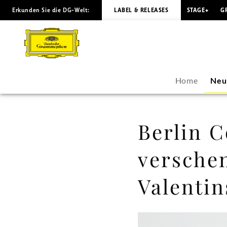
Erkunden Sie die DG-Welt:
LABEL & RELEASES
STAGE+
G
Berlin
Comedian
Harmonists
Home
Neu
verschenken
ein
Berlin 
Lied
versche
zum
Valentin
Valentinstag
-