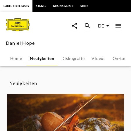
springen
LABEL & RELEASES
STAGE+
GRAINS MUSIC
SHOP
Daniel
Hope
DE
-
Daniel Hope
Neuigkeiten
Home
Neuigkeiten
Diskografie
Videos
On-tour
|
Deutsche
Neuigkeiten
Grammophon