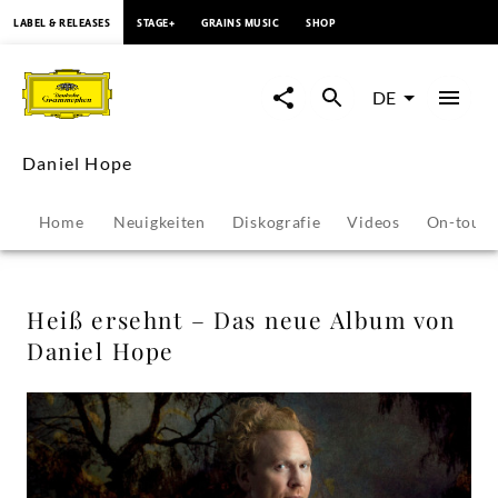
springen
LABEL & RELEASES
STAGE+
GRAINS MUSIC
SHOP
Heiß
ersehnt
DE
–
Daniel Hope
Das
Home
Neuigkeiten
Diskografie
Videos
On-tour
neue
Album
Heiß ersehnt – Das neue Album von
Daniel Hope
von
Daniel
Hope