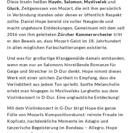
Diese Inseln heißen
Haydn
,
Salomon
,
Mysliveček
und
Gluck
, Zeitgenossen von Mozart, die mit ihm persönlich
in Verbindung standen oder denen er öffentlich Respekt
zollte. Daniel Hope bereist sie voller Neugierde und
macht ungeheure Entdeckungen. Gemeinsam mit dem seit
2016 von ihm geleiteten
Zürcher Kammerorchester
tritt
er den Beweis an, dass Mozart-Geist im 18. Jahrhundert
in allen möglichen Farbschattierungen existierte.
Und was für großartige Klanggemälde damals entstanden,
wenn man nur an Salomons hinreißende Romanze für
Geige und Streicher in D-Dur denkt. Hope nimmt dieses
Werk mit einer solchen Zartheit in Empfang, dass die
Verliebtheit aus jedem Ton sprießt. Sanfte Melancholie
erlebt man hingegen in Myslivečeks Larghetto aus dem
Violinkonzert in D-Dur. Eine unglaubliche Entdeckung!
Mit dem Violinkonzert in G-Dur birgt Hope die ganze
Fülle von Mozarts Kompositionskunst: reinste Freude im
Kopfsatz, nachdenkliche Momente im Adagio und
tänzerische Begeisterung im Rondeau – Allegro. Hope