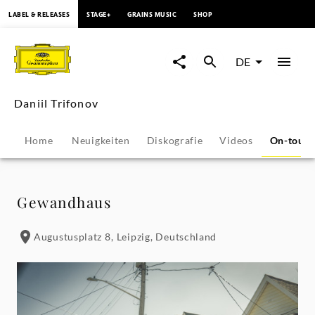
springen
LABEL & RELEASES
STAGE+
GRAINS MUSIC
SHOP
Daniil
Trifonov
DE
-
Daniil Trifonov
Konzerte
Home
Neuigkeiten
Diskografie
Videos
On-tour
&
Veranstaltungen
Gewandhaus
|
Augustusplatz 8, Leipzig, Deutschland
Deutsche
Grammophon