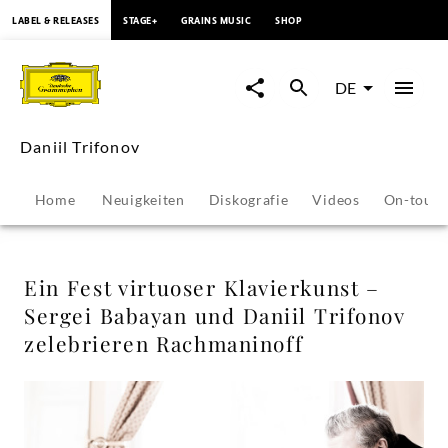
springen
LABEL & RELEASES
STAGE+
GRAINS MUSIC
SHOP
Ein
Fest
DE
virtuoser
Daniil Trifonov
Klavierkunst
Home
Neuigkeiten
Diskografie
Videos
On-tour
–
Sergei
Ein Fest virtuoser Klavierkunst –
Sergei Babayan und Daniil Trifonov
Babayan
zelebrieren Rachmaninoff
und
Daniil