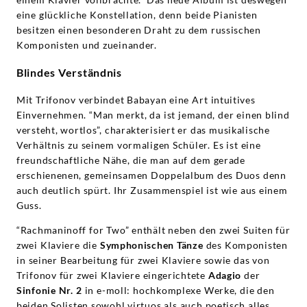
eine glückliche Konstellation, denn beide Pianisten
besitzen einen besonderen Draht zu dem russischen
Komponisten und zueinander.
Blindes Verständnis
Mit Trifonov verbindet Babayan eine Art intuitives
Einvernehmen. “Man merkt, da ist jemand, der einen blind
versteht, wortlos”, charakterisiert er das musikalische
Verhältnis zu seinem vormaligen Schüler. Es ist eine
freundschaftliche Nähe, die man auf dem gerade
erschienenen, gemeinsamen Doppelalbum des Duos denn
auch deutlich spürt. Ihr Zusammenspiel ist wie aus einem
Guss.
“Rachmaninoff for Two” enthält neben den zwei Suiten für
zwei Klaviere die
Symphonischen Tänze
des Komponisten
in seiner Bearbeitung für zwei Klaviere sowie das von
Trifonov für zwei Klaviere eingerichtete
Adagio
der
Sinfonie Nr. 2
in e-moll: hochkomplexe Werke, die den
beiden Solisten sowohl virtuos als auch poetisch alles