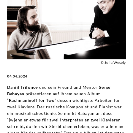
Trifonov
zelebrieren
Rachmaninoff
-
Daniil
© Julia Wesely
04.04.2024
Trifonov
Daniil Trifonov
und sein Freund und Mentor
Sergei
|
Babayan
präsentieren auf ihrem neuen Album
“
Rachmaninoff for Two
” dessen wichtigste Arbeiten für
Deutsche
zwei Klaviere. Der russische Komponist und Pianist war
ein musikalisches Genie. So merkt Babayan an, dass
Grammophon
“[w]enn er etwas für zwei Interpreten an zwei Klavieren
schreibt, dürfen wir Sterblichen erleben, was er allein an
einem Klavier vollbrachte.” Das neue Album ist deswegen