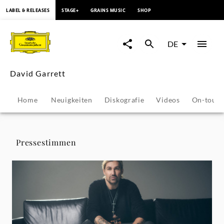
springen
LABEL & RELEASES
STAGE+
GRAINS MUSIC
SHOP
David
Garrett
DE
-
David Garrett
Pressestimmen
Home
Neuigkeiten
Diskografie
Videos
On-tour
|
Deutsche
Pressestimmen
Grammophon