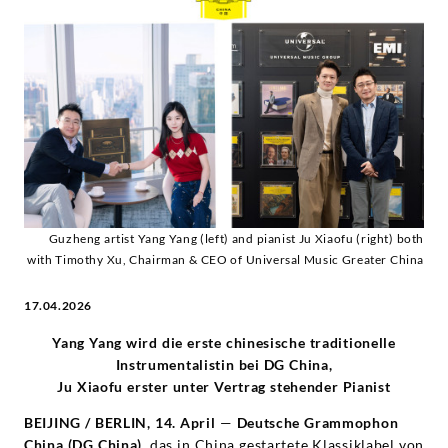
und
den
Pianisten
Ju
Xiaofu
Guzheng artist Yang Yang (left) and pianist Ju Xiaofu (right) both
-
with Timothy Xu, Chairman & CEO of Universal Music Greater China
Diverse
17.04.2026
Yang Yang wird die erste chinesische traditionelle
Künstler
Instrumentalistin bei DG China,
Ju Xiaofu erster unter Vertrag stehender Pianist
|
BEIJING / BERLIN, 14. April
—
Deutsche Grammophon
China (DG China)
, das in China gestartete Klassiklabel von