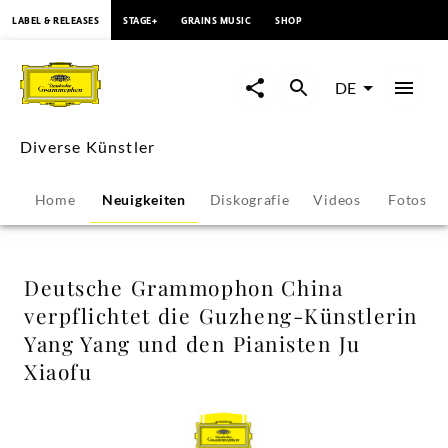
springen
LABEL & RELEASES
STAGE+
GRAINS MUSIC
SHOP
Deutsche
Grammophon
DE
China
Diverse Künstler
verpflichtet
Home
Neuigkeiten
Diskografie
Videos
Fotos
die
Guzheng-
Deutsche Grammophon China
verpflichtet die Guzheng-Künstlerin
Künstlerin
Yang Yang und den Pianisten Ju
Xiaofu
Yang
Yang