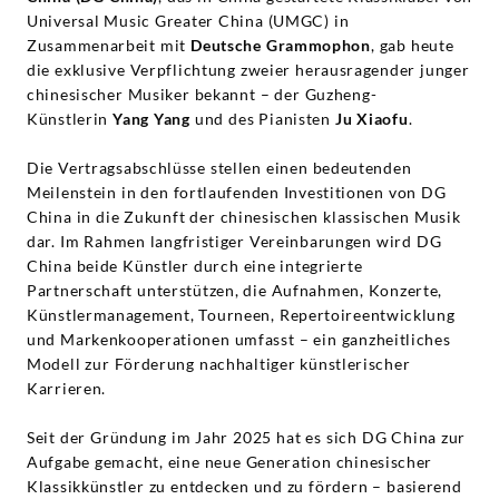
Deutsche
Universal Music Greater China (UMGC) in
Zusammenarbeit mit
Deutsche Grammophon
, gab heute
Grammophon
die exklusive Verpflichtung zweier herausragender junger
chinesischer Musiker bekannt – der Guzheng-
Künstlerin
Yang Yang
und des Pianisten
Ju Xiaofu
.
Die Vertragsabschlüsse stellen einen bedeutenden
Meilenstein in den fortlaufenden Investitionen von DG
China in die Zukunft der chinesischen klassischen Musik
dar. Im Rahmen langfristiger Vereinbarungen wird DG
China beide Künstler durch eine integrierte
Partnerschaft unterstützen, die Aufnahmen, Konzerte,
Künstlermanagement, Tourneen, Repertoireentwicklung
und Markenkooperationen umfasst – ein ganzheitliches
Modell zur Förderung nachhaltiger künstlerischer
Karrieren.
Seit der Gründung im Jahr 2025 hat es sich DG China zur
Aufgabe gemacht, eine neue Generation chinesischer
Klassikkünstler zu entdecken und zu fördern – basierend