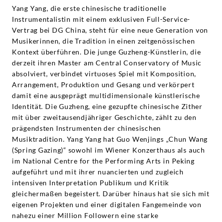
Yang Yang, die erste chinesische traditionelle
Instrumentalistin mit einem exklusiven Full-Service-
Vertrag bei DG China, steht für eine neue Generation von
Musikerinnen, die Tradition in einen zeitgenössischen
Kontext überführen. Die junge Guzheng-Künstlerin, die
derzeit ihren Master am Central Conservatory of Music
absolviert, verbindet virtuoses Spiel mit Komposition,
Arrangement, Produktion und Gesang und verkörpert
damit eine ausgeprägt multidimensionale künstlerische
Identität. Die Guzheng, eine gezupfte chinesische Zither
mit über zweitausendjähriger Geschichte, zählt zu den
prägendsten Instrumenten der chinesischen
Musiktradition. Yang Yang hat Guo Wenjings „Chun Wang
(Spring Gazing)“ sowohl im Wiener Konzerthaus als auch
im National Centre for the Performing Arts in Peking
aufgeführt und mit ihrer nuancierten und zugleich
intensiven Interpretation Publikum und Kritik
gleichermaßen begeistert. Darüber hinaus hat sie sich mit
eigenen Projekten und einer digitalen Fangemeinde von
nahezu einer Million Followern eine starke