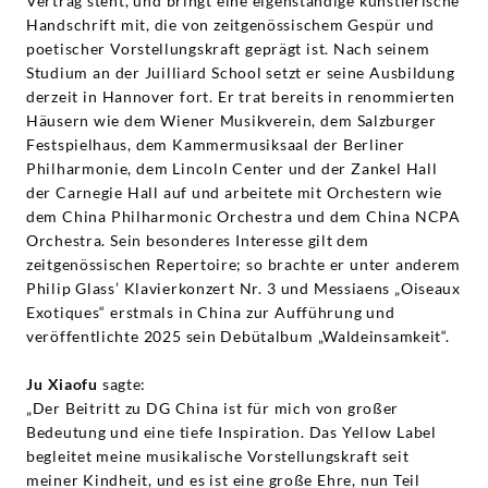
Vertrag steht, und bringt eine eigenständige künstlerische
Handschrift mit, die von zeitgenössischem Gespür und
poetischer Vorstellungskraft geprägt ist. Nach seinem
Studium an der Juilliard School setzt er seine Ausbildung
derzeit in Hannover fort. Er trat bereits in renommierten
Häusern wie dem Wiener Musikverein, dem Salzburger
Festspielhaus, dem Kammermusiksaal der Berliner
Philharmonie, dem Lincoln Center und der Zankel Hall
der Carnegie Hall auf und arbeitete mit Orchestern wie
dem China Philharmonic Orchestra und dem China NCPA
Orchestra. Sein besonderes Interesse gilt dem
zeitgenössischen Repertoire; so brachte er unter anderem
Philip Glass’ Klavierkonzert Nr. 3 und Messiaens „Oiseaux
Exotiques“ erstmals in China zur Aufführung und
veröffentlichte 2025 sein Debütalbum „Waldeinsamkeit“.
Ju Xiaofu
sagte:
„Der Beitritt zu DG China ist für mich von großer
Bedeutung und eine tiefe Inspiration. Das Yellow Label
begleitet meine musikalische Vorstellungskraft seit
meiner Kindheit, und es ist eine große Ehre, nun Teil