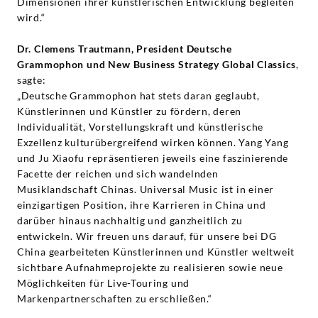
Dimensionen ihrer künstlerischen Entwicklung begleiten
wird.“
Dr. Clemens Trautmann, President Deutsche
Grammophon und New Business Strategy Global Classics
,
sagte:
„Deutsche Grammophon hat stets daran geglaubt,
Künstlerinnen und Künstler zu fördern, deren
Individualität, Vorstellungskraft und künstlerische
Exzellenz kulturübergreifend wirken können. Yang Yang
und Ju Xiaofu repräsentieren jeweils eine faszinierende
Facette der reichen und sich wandelnden
Musiklandschaft Chinas. Universal Music ist in einer
einzigartigen Position, ihre Karrieren in China und
darüber hinaus nachhaltig und ganzheitlich zu
entwickeln. Wir freuen uns darauf, für unsere bei DG
China gearbeiteten Künstlerinnen und Künstler weltweit
sichtbare Aufnahmeprojekte zu realisieren sowie neue
Möglichkeiten für Live-Touring und
Markenpartnerschaften zu erschließen.“