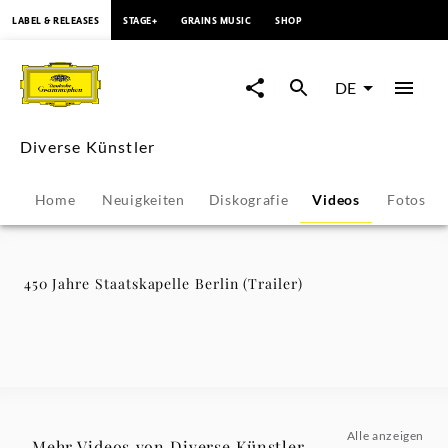
springen
LABEL & RELEASES
STAGE+
GRAINS MUSIC
SHOP
450
Jahre
DE
Staatskapelle
Diverse Künstler
Berlin
Home
Neuigkeiten
Diskografie
Videos
Fotos
(Trailer)
-
450 Jahre Staatskapelle Berlin (Trailer)
Diverse
Künstler
|
Alle anzeigen
Mehr Videos von Diverse Künstler