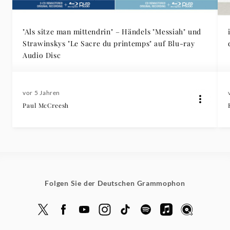
"Als sitze man mittendrin" – Händels "Messiah" und
Strawinskys "Le Sacre du printemps" auf Blu-ray
Audio Disc
vor 5 Jahren
Paul McCreesh
Folgen Sie der Deutschen Grammophon