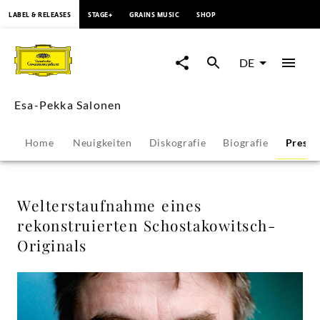
springen
LABEL & RELEASES
STAGE+
GRAINS MUSIC
SHOP
Welterstaufnahme
eines
DE
rekonstruierten
Esa-Pekka Salonen
Schostakowitsch-
Home
Neuigkeiten
Diskografie
Biografie
Presse
Originals
-
Welterstaufnahme eines
rekonstruierten Schostakowitsch-
Esa-
Originals
Pekka
Salonen