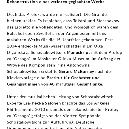
Rekonstruktion eines verloren geglaubten Werks
Doch das Projekt wurde nie realisiert. Die Gründe
bleiben unklar. Es ist sicher, dass Tolstoi und Starchakow
das Libretto nie vollendeten. Und womöglich waren dem
Bolschoi doch Zweifel an der Angemessenheit des
makabren Werks für die 15-Jahrfeier gekommen. Erst
2004 entdeckte Musikwissenschaftlerin Dr. Olga
Digonskaya Schostakowitschs
Manuskript
mit dem Prolog
zu “Orango” im Moskauer Glinka-Museum. Im Auftrag der
Witwe des Komponisten Irina Antonowna
Schostakowitsch erstellte
Gerard McBurney
nach der
Klaviervorlage eine
Partitur für Orchester und
Gesangsstimmen
von 40-minütiger Gesamtlänge.
Unter der musikalischen Leitung von Schostakowitsch-
Experte
Esa-Pekka Salonen
brachte das Los Angeles
Philharmonic 2010 erstmals den rekonstruierten Prolog
zu “Orango” gefolgt von der Vierten Symphonie
Schostakowitschs
zur Aufführung. Deutsche
Grammophon präsentiert nun die Aufnahme der