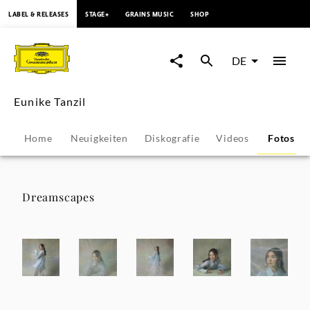
springen
LABEL & RELEASES
STAGE+
GRAINS MUSIC
SHOP
Eunike
Tanzil
DE
-
Eunike Tanzil
Fotos
Home
Neuigkeiten
Diskografie
Videos
Fotos
|
Deutsche
Dreamscapes
Grammophon