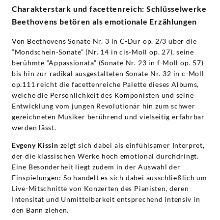
Charakterstark und facettenreich: Schlüsselwerke
Beethovens betören als emotionale Erzählungen
Von Beethovens Sonate Nr. 3 in C-Dur op. 2/3 über die
“Mondschein-Sonate”
(Nr. 14 in cis-Moll op. 27), seine
berühmte “Appassionata” (Sonate Nr. 23 in f-Moll op. 57)
bis hin zur radikal ausgestalteten Sonate Nr. 32 in c-Moll
op.111 reicht die facettenreiche Palette dieses Albums,
welche die Persönlichkeit des Komponisten und seine
Entwicklung vom jungen Revolutionär hin zum schwer
gezeichneten Musiker berührend und vielseitig erfahrbar
werden lässt.
Evgeny Kissin
zeigt sich dabei als einfühlsamer Interpret,
der die klassischen Werke hoch emotional durchdringt.
Eine Besonderheit liegt zudem in der Auswahl der
Einspielungen: So handelt es sich dabei ausschließlich um
Live-Mitschnitte von Konzerten des Pianisten, deren
Intensität und Unmittelbarkeit entsprechend intensiv in
den Bann ziehen.