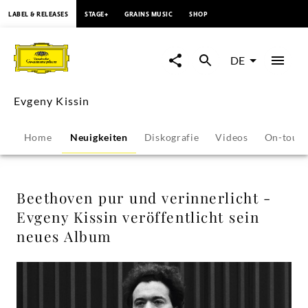
springen
LABEL & RELEASES
STAGE+
GRAINS MUSIC
SHOP
Beethoven
pur
DE
und
Evgeny Kissin
verinnerlicht
Home
Neuigkeiten
Diskografie
Videos
On-tour
-
Evgeny
Beethoven pur und verinnerlicht -
Evgeny Kissin veröffentlicht sein
Kissin
neues Album
veröffentlicht
sein