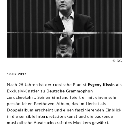
neues
Album
-
Evgeny
Kissin
© DG
13.07.2017
|
Nach 25 Jahren ist der russische Pianist
Evgeny Kissin
als
Deutsche
Exklusivkünstler zu
Deutsche Grammophon
zurückgekehrt. Seinen Einstand feiert er mit einem sehr
Grammophon
persönlichen Beethoven-Album, das im Herbst als
Doppelalbum erscheint und einen faszinierenden Einblick
in die sensible Interpretationskunst und die packende
musikalische Ausdruckskraft des Musikers gewährt.