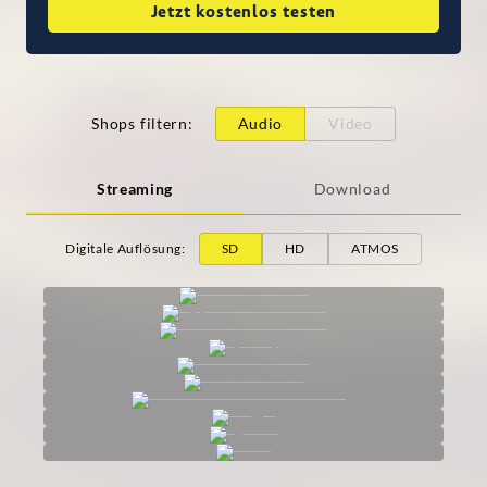
Jetzt kostenlos testen
Shops filtern
:
Audio
Video
Streaming
Download
Digitale Auflösung
:
SD
HD
ATMOS