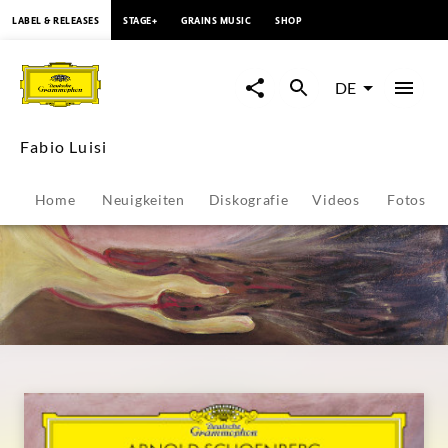
springen
LABEL & RELEASES
STAGE+
GRAINS MUSIC
SHOP
Fabio
Luisi
DE
-
Fabio Luisi
Übersicht
Home
Neuigkeiten
Diskografie
Videos
Fotos
|
Deutsche
Grammophon