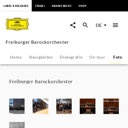
springen
LABEL & RELEASES
STAGE+
GRAINS MUSIC
SHOP
Freiburger
Barockorchester
DE
-
Freiburger Barockorchester
Fotos
Home
Neuigkeiten
Diskografie
On-tour
Fotos
|
Deutsche
Freiburger Barockorchester
Grammophon