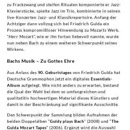
zu Frackzwang und steifen Ritualen komponierte er Jazz-
Klavierstücke, spielte Jazz im Trio, kombinierte in seinen
live-Konzerten Jazz- und Klassikrepertoire. Anfang der
Achtziger dann vollzog sich bei Friedrich Gulda ein
Prozess kompromißloser Hinwendung zu Mozarts Werk.
“Herr Mozart”, wie er ihn fortan liebevoll nannte, wurde
nun neben Bach zu einem weiteren Schwerpunkt seines
Wirkens.
Bachs Musik – Zu Gottes Ehre
Aus Anlass des
90. Geburtstages
von Friedrich Gulda hat
Deutsche Grammophon jetzt ein digitales
Essentials-
Album
aufgelegt. Wie nicht anders zu erwarten, bestand
die Qual der Wahl bei dem so umfangreichen und
qualitatitiv hochwertigen Material dieses Künstlers und
damit in der Beschränkung auf signifikante Ausschnitte.
Den Schwerpunkt der Sammlung bilden Aufnahmen der
beiden Doppelalben “
Guldy plays Bach
” (2008) und “
The
Gulda Mozart Tapes
” (2006). Ergänzt wird die Auswahl