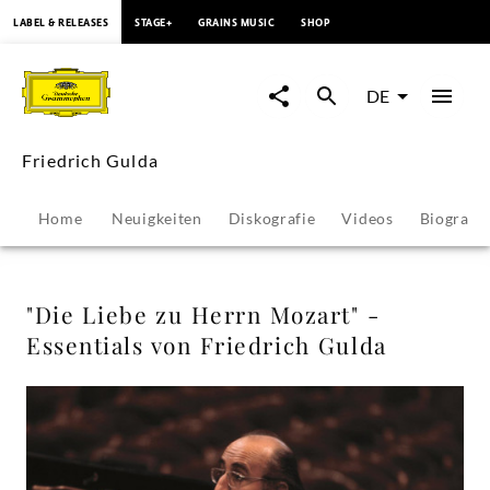
springen
LABEL & RELEASES
STAGE+
GRAINS MUSIC
SHOP
"Die
Liebe
DE
zu
Friedrich Gulda
Herrn
Home
Neuigkeiten
Diskografie
Videos
Biografie
Mozart"
-
"Die Liebe zu Herrn Mozart" -
Essentials von Friedrich Gulda
Essentials
von
Friedrich