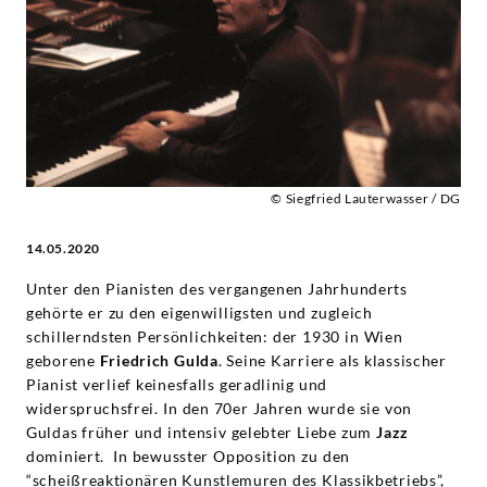
Gulda
-
Friedrich
Gulda
© Siegfried Lauterwasser / DG
|
14.05.2020
Deutsche
Unter den Pianisten des vergangenen Jahrhunderts
gehörte er zu den eigenwilligsten und zugleich
Grammophon
schillerndsten Persönlichkeiten: der 1930 in Wien
geborene
Friedrich Gulda
. Seine Karriere als klassischer
Pianist verlief keinesfalls geradlinig und
widerspruchsfrei. In den 70er Jahren wurde sie von
Guldas früher und intensiv gelebter Liebe zum
Jazz
dominiert. In bewusster Opposition zu den
“scheißreaktionären Kunstlemuren des Klassikbetriebs”,