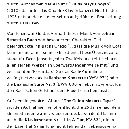
durch Aufnahmen des Albums “
Gulda plays Chopin
”
(2010), darunter das Chopin-Klavierkonzert Nr. 1 in der
1905 entstandenen, eher selten aufgeführten Bearbeitung
durch Balakirew.
Von jeher war Guldas Verhältnis zur Musik von
Johann
Sebastian Bach
von besonderem Charakter. Tief
beeindruckte ihn Bachs Credo “… dass die Musik von Gott
komme und allein seiner Ehre diene. Diese Überzeugung
stand für Bach jenseits jeden Zweifels und teilt sich aus
allen seinen Werken in überwältigender Weise mit.” Und
wer auf den “Essentials” Guldas Bach-Aufnahmen
verfolgt, etwa das
Italienische Konzerte
(BWV 971) oder
die
Englische Suite Nr. 3
(BWV 808) erlebt mit, wie Gulda
den Bach’schen Geist auf dem Flügel erstehen lässt.
Auf dem legendären Album “
The Gulda Mozarts Tapes
”
wurden Aufnahmen veröffentlicht, die 25 Jahre nachdem
sie entstanden waren, wiederentdeckt wurden! Darunter
auch die
Klaviersonate Nr. 11 in A-Dur, KV 331
, die in
der Essential-Sammlung nicht fehlen darf, ebensowenig