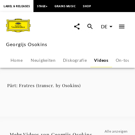
springen
LABEL & RELEASES
STAGE+
GRAINS MUSIC
SHOP
Pärt:
Fratres
DE
(transcr.
Georgijs Osokins
by
Home
Neuigkeiten
Diskografie
Videos
On-tour
Osokins)
-
Pärt: Fratres (transcr. by Osokins)
Georgijs
Osokins
|
Alle anzeigen
Mehr Videos von Georgijs Osokins