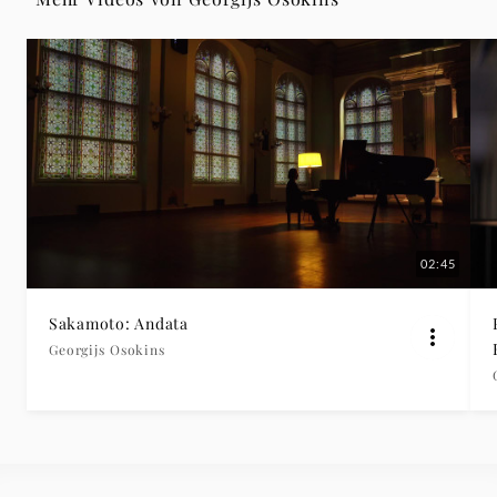
Deutsche
Grammophon
02:45
Sakamoto: Andata
Georgijs Osokins