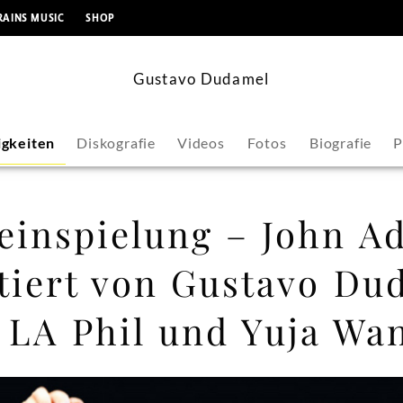
springen
RAINS MUSIC
SHOP
Gustavo Dudamel
gkeiten
Diskografie
Videos
Fotos
Biografie
P
teinspielung – John A
etiert von Gustavo Du
 LA Phil und Yuja Wa