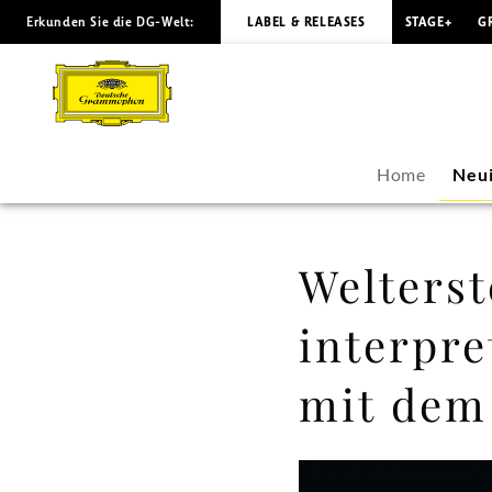
Erkunden Sie die DG-Welt:
LABEL & RELEASES
STAGE+
G
Weltersteinspielung
–
John
Home
Neui
Adams
interpretiert
Welters
von
interpr
Gustavo
mit dem
Dudamel
mit