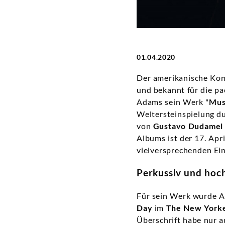
|
Deutsche
Grammophon
01.04.2020
Der amerikanische Ko
und bekannt für die pa
Adams sein Werk "
Mus
Weltersteinspielung du
von
Gustavo Dudame
Albums ist der 17. Apri
vielversprechenden Ein
Perkussiv und hoch
Für sein Werk wurde Ad
Day
im
The New York
Überschrift habe nur a