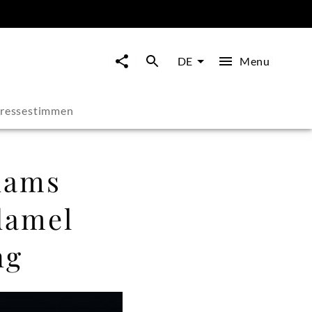
Menu
DE
ressestimmen
dams
damel
ng