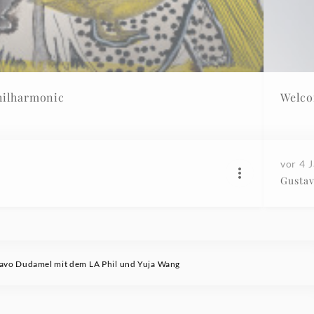
 Angeles Philharmonic
Welco
vor 4 
Gusta
tavo Dudamel mit dem LA Phil und Yuja Wang