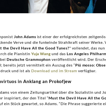
mponist
John Adams
ist einer der erfolgreichsten zeitgenö
ckende Verve und die funkelnde Strahlkraft seiner Werke. 
t the Devil Have All the Good Tunes?
" vollendet, das nun
rch die Pianistin
Yuja Wang
und das
Los Angeles Philhar
l
bei
Deutsche Grammophon
veröffentlicht wird. Der Ersc
l; bereits jetzt vermittelt ein Auszug des “
Piú mosso: Obse
druck und ist als
Download und im Stream
verfügbar.
virtuos in Anklang an Prokofjew
ams von einem Zeitungsartikel über die Sozialistin und J
er
inspiriert, der den Titel “
Must the Devil Have All the G
uf ein Stück gewartet, so Adams. “Die Phrase suggerierte e