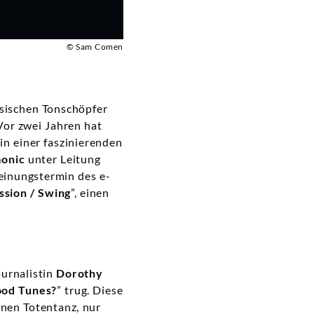
© Sam Comen
ssischen Tonschöpfer
Vor zwei Jahren hat
 in einer faszinierenden
monic
unter Leitung
heinungstermin des e-
ssion / Swing
”, einen
ournalistin
Dorothy
ood Tunes?
” trug. Diese
inen Totentanz, nur