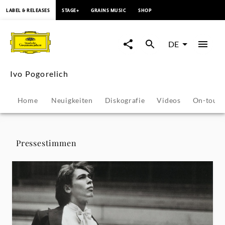
springen
LABEL & RELEASES
STAGE+
GRAINS MUSIC
SHOP
Ivo
Pogorelich
DE
-
Ivo Pogorelich
Pressestimmen
Home
Neuigkeiten
Diskografie
Videos
On-tour
|
Deutsche
Pressestimmen
Grammophon