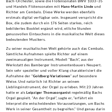
Bach-Orchester, sowie die Flötensonaten BWV 1033–35
und Handels Flötensonaten mit
Hans-Martin Linde
und
Richter am Cembalo. Diese Werke werden ebenfalls
erstmals digital verfügbar sein. Insgesamt verspricht die
Box, die zudem durch ein 176 Seiten starkes, reich
bebildertes Booklet ergänzt wird, etliche Stunden
genussvollen Eintauchens in die musikalische Welt dieses
bedeutenden Musikers.
Zu seiner musikalischen Welt gehörte auch das Cembalo.
Sämtliche Aufnahmen spielte Richter auf einem
zweimanualigen Instrument, Modell “Bach”, aus der
Werkstatt des Bamberger Instrumentenbauers Neupert.
Sein sehr spezieller und voller Klang charakterisiert die
Aufnahme der “
Goldberg-Variationen
” auf besondere
Weise. Und natürlich ist Richter an seinem
Lieblingsinstrument, der Orgel zu erleben. Mit 23 Jahren
hatte er als
Leipziger Thomasorganist
regelmäßig Bachs
Orgel gespielt. “An der Orgel”, sagte er, “erfährt ein
Interpret die entscheidenden Voraussetzungen, um Bachs
Werk in seiner Gesamtheit zu begreifen.” Und genau darin