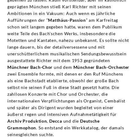
geprägten München stieß Karl Richter mit seinen
Ambitionen in ein Vakuum: Auch wenn es jährliche
Aufführungen der “
Matthäus-Passion
” am Karfreitag
schon seit langem gegeben hatte, waren dem Publikum
weite Teile des Bach’schen Werks, insbesondere die
Motetten und Kantaten, nahezu unbekannt. Es sollte nicht
lange dauern, bis der detailversessene und mit
unerschütterlichem musikalischen Sendungsbewusstsein
ausgestattete Richter mit dem 1953 gegründeten
Münchner Bach-Chor
und dem
Münchner Bach-Orchester
zwei Ensemble formte, mit denen er den Ruf Münchens
als eine Bachstadt etablierte, obwohl der große Bach
selbst nie seinen Fuß in diese Stadt gesetzt hatte. Die
zahllosen Konzerte mit Chor und Orchester, die
internationalen Verpflichtungen als Organist, Cembalist
und später als Dirigent wurden begleitet von einer
äußerst regen und intensiven Aufnahmetätigkeit für
Archiv Produktion
,
Decca
und die
Deutsche
Grammophon
. So entstand ein Werkkatalog, der damals
seinesgleichen suchte.