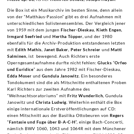
Die Box ist ein Musikarchiv im besten Sinne, denn allein
von der “Matthäus-Passion” gibt es drei Aufnahmen mit
unterschiedlichen Solistenensembles. Der Vergleich jener
von 1959 mit dem jungen
Fischer-Dieskau
,
Kieth Engen
,
Irmgard Seefried
und
Hertha Töpper
, und der 1980
ebenfalls für die Archiv-Produktion entstandenen letzten
mit
Edith Mathis
,
Janet Baker
,
Peter Schreier
und
Matti
Salminen
, ist bewegend. Auch Richters erste
Operngesamtaufnahme durfte nicht fehlen:
Glucks
“
Orfeo
und Euridice
” aus dem Jahre 1982 mit Fischer-Dieskau,
Edda Moser
und
Gundula Janowitz
. Ein besonderes
Tondokument sind die als Mitschnitte enthaltenen Proben
Karl Richters zur zweiten Aufnahme des
“Weihnachtsoratoriums” mit
Fritz Wunderlich
, Gundula
Janowitz und
Christa Ludwig
. Weiterhin enthält die Box
einige internationale Erstveröffentlichungen auf CD:
einen Mitschnitt aus der Basilika Ottobeuren von
Regers
“
Fantasie und Fuge über B-A-C-H
”, einige Bach-Concerti,
nämlich BWV 1060, 1043 und 1064R mit dem Münchener