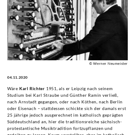
Gesamtedition
-
Karl
Richter
|
© Werner Neumeister
04.11.2020
Deutsche
Wäre
Karl Richter
1951, als er Leipzig nach seinem
Grammophon
Studium bei Karl Straube und Günther Ramin verließ,
nach Arnstadt gegangen, oder nach Köthen, nach Berlin
oder Eisenach – stattdessen schickte sich der damals erst
25 jährige jedoch ausgerechnet im katholisch geprägten
Süddeutschland an, hier die traditionsreiche sächsisch-
protestantische Musiktradition fortzupflanzen und
gedeihen zu lassen. Kaum vorstellbar, aber im katholisch