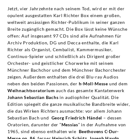
Jetzt, vier Jahrzehnte nach seinem Tod, wird er mit der
opulent ausgestatten Karl Richter Box einem großen,
weltweit ansässigen Richter-Publikum in seiner ganzen
Breite zugänglich gemacht. Die Box lässt keine Wünsche
offen: Auf insgesamt 97 CDs sind alle Aufnahmen für
Archiv Produktion, DG und Decca enthalte, die Karl
Richter als Organist, Cembalist, Kammermusiker,
Continuo-Spieler und schließlich als Dirigent großer
Orchester- und geistlicher Chorwerke mit seinem
Münchner Bachchor und dem Münchner Bachorchester
zeigen. Außerdem enthalten die drei Blu-ray Audios
neben den beiden Passionen, der
h-Moll-Messe
und dem
Weihnachtsoratorium
auch das gesamte Kantatenwerk
Johann Sebastian Bachs
in audiophiler Qualität. Die
Edition spiegelt die ganze musikalische Bandbreite wider,
die das Wirken Richters ausmachte: vor allem Johann
Sebastian Bach und
Georg Friedrich Händel
– dessen
Oratorien, darunter der “
Messias
” in der Aufnahme von
1965, sind ebenso enthalten wie
Beethovens C-Dur-
Messe op. 86
, ferner
Heinrich Schütz
,
Joseph Haydn
.