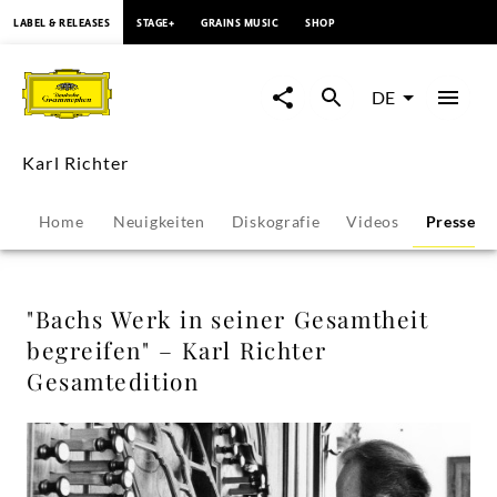
springen
LABEL & RELEASES
STAGE+
GRAINS MUSIC
SHOP
"Bachs
Werk
DE
in
Karl Richter
seiner
Home
Neuigkeiten
Diskografie
Videos
Pressest
Gesamtheit
begreifen"
"Bachs Werk in seiner Gesamtheit
begreifen" – Karl Richter
–
Gesamtedition
Karl
Richter