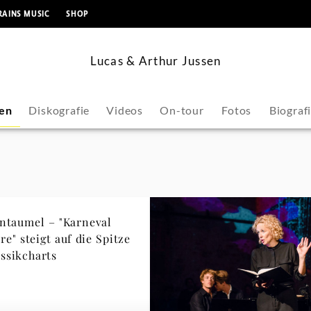
springen
RAINS MUSIC
SHOP
Lucas & Arthur Jussen
en
Diskografie
Videos
On-tour
Fotos
Biograf
ntaumel – "Karneval
re" steigt auf die Spitze
assikcharts