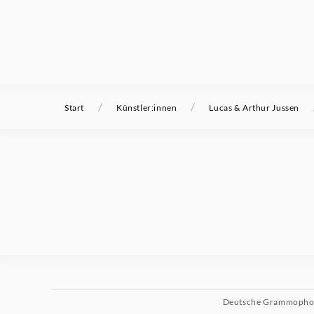
/
/
Start
Künstler:innen
Lucas & Arthur Jussen
Deutsche Grammoph