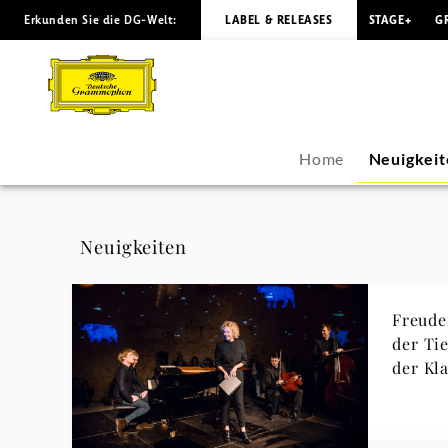
Erkunden Sie die DG-Welt:
LABEL & RELEASES
STAGE+
G
Lucas
&
Arthur
Home
Neuigkeit
Jussen
-
Neuigkeiten
Neuigkeiten
Freude
|
der Tie
der Kl
Deutsche
Grammophon