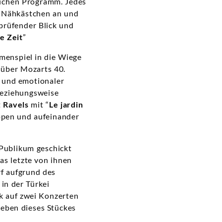
lichen Programm. Jedes
m Nähkästchen an und
 prüfender Blick und
te Zeit
”
menspiel in die Wiege
n über Mozarts 40.
r und emotionaler
beziehungsweise
t
Ravels
mit “
Le jardin
ippen und aufeinander
 Publikum geschickt
as letzte von ihnen
rf aufgrund des
in der Türkei
ck auf zwei Konzerten
 eben dieses Stückes