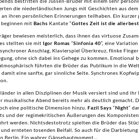
bends bestritten die Jussen-Brüder mit einem sehr persön
ierten die niederländischen Jungs mit Geschichten aus de
 an ihren persönlichen Erinnerungen teilhaben. Ein kurzer
l beginnen mit
Bachs
Kantate “
Gottes Zeit ist die allerbes
äger bewiesen meisterlich, dass ihnen das virtuose Zusam
es stellten sie mit
Igor Romas
“
Sinfonia 40
”, eine Variatio
 synchroner Anschlag, Klavierspiel Überkreuz, flinke Finge
egung, ohne sich dabei ins Gehege zu kommen. Emotional 
atmosphärisch führten die Brüder das Publikum in die Wel
n damit eine sanfte, gar sinnliche Seite. Synchrones Kopfw
ion.
länder in allen Disziplinen der Musik versiert sind und ihr
r musikalische Abend bereits mehr als deutlich gemacht. D
och eine politische Dimension hinzu.
Fazil Says
“
Night
” da
ts und der regimekritischen Äußerungen des Komponisten 
führt werden. Nichtsdestotrotz spielten die Brüder das Stü
 und ernteten tosenden Beifall. So auch für die Darbietung
 in Berlin. Ein wahrer Gänsehautmoment…