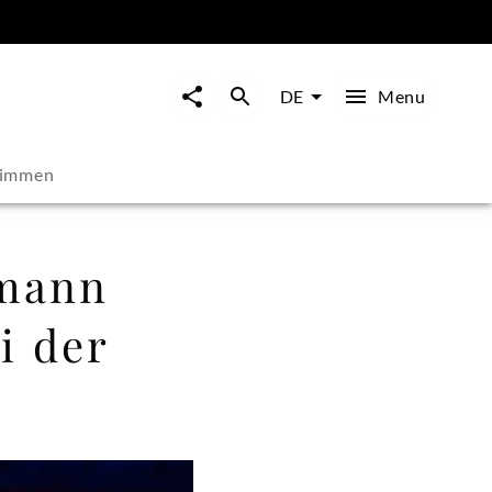
Menu
DE
timmen
emann
i der