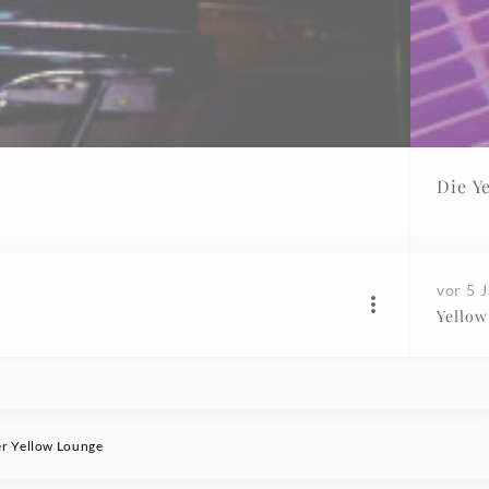
Die Y
vor 5 
Yellow
der Yellow Lounge