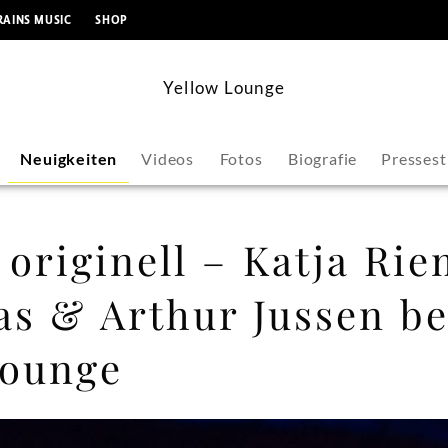
springen
RAINS MUSIC
SHOP
Yellow Lounge
Neuigkeiten
Videos
Fotos
Biografie
Presses
 originell – Katja Ri
s & Arthur Jussen be
Lounge