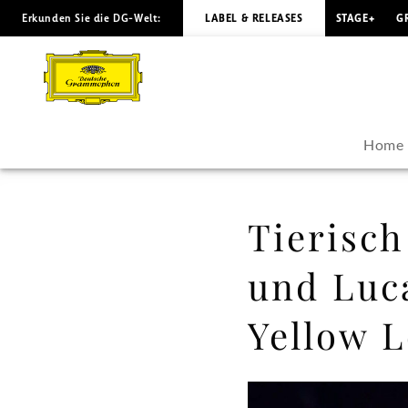
Erkunden Sie die DG-Welt:
LABEL & RELEASES
STAGE+
G
Tierisch
originell
–
Home
Katja
Riemann
Tierisch
und
und Luca
Lucas
Yellow 
&
Arthur