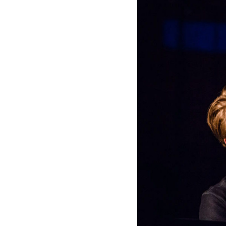
Jussen
bei
der
Yellow
Lounge
-
Yellow
Lounge
|