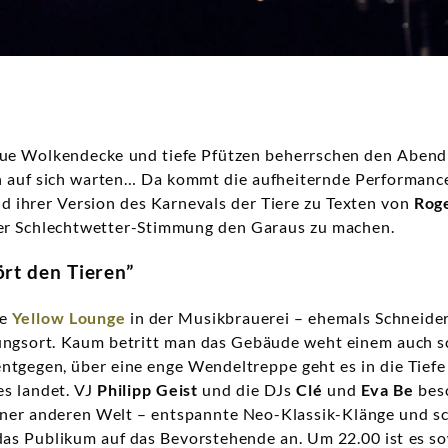
ue Wolkendecke und tiefe Pfützen beherrschen den Abend d
ch auf sich warten… Da kommt die aufheiternde Performanc
 ihrer Version des Karnevals der Tiere zu Texten von
Rog
her Schlechtwetter-Stimmung den Garaus zu machen.
rt den Tieren”
se
Yellow Lounge
in der Musikbrauerei – ehemals Schneider
tungsort. Kaum betritt man das Gebäude weht einem auch s
tgegen, über eine enge Wendeltreppe geht es in die Tiefe
s landet. VJ
Philipp Geist
und die DJs
Clé
und
Eva Be
bes
ner anderen Welt – entspannte Neo-Klassik-Klänge und s
s Publikum auf das Bevorstehende an. Um 22.00 ist es s