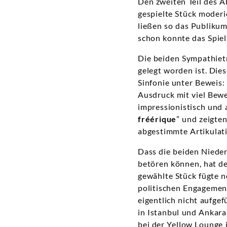
Den zweiten Teil des A
gespielte Stück moder
ließen so das Publikum
schon konnte das Spie
Die beiden Sympathietr
gelegt worden ist. Dies
Sinfonie unter Beweis:
Ausdruck mit viel Bew
impressionistisch und 
fréérique
” und zeigte
abgestimmte Artikulat
Dass die beiden Nieder
betören können, hat de
gewählte Stück fügte n
politischen Engagemen
eigentlich nicht aufge
in Istanbul und Ankara
bei der Yellow Lounge