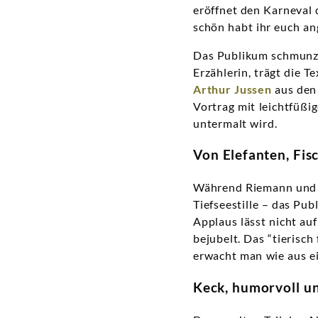
eröffnet den Karneval
schön habt ihr euch a
Das Publikum schmunze
Erzählerin, trägt die 
Arthur Jussen
aus den
Vortrag mit leichtfüßi
untermalt wird.
Von Elefanten, Fi
Während Riemann und d
Tiefseestille – das Pub
Applaus lässt nicht au
bejubelt. Das “tierisch
erwacht man wie aus e
Keck, humorvoll un