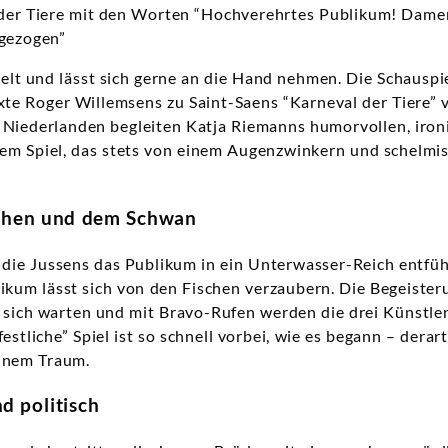
 der Tiere mit den Worten “Hochverehrtes Publikum! Damen
ngezogen”
lt und lässt sich gerne an die Hand nehmen. Die Schauspi
Texte Roger Willemsens zu Saint-Saens “Karneval der Tiere” 
 Niederlanden begleiten Katja Riemanns humorvollen, iro
gem Spiel, das stets von einem Augenzwinkern und schelmi
schen und dem Schwan
ie Jussens das Publikum in ein Unterwasser-Reich entfüh
likum lässt sich von den Fischen verzaubern. Die Begeisteru
f sich warten und mit Bravo-Rufen werden die drei Künstle
 festliche” Spiel ist so schnell vorbei, wie es begann – dera
inem Traum.
d politisch