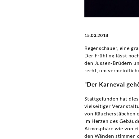
Deutsche
Grammophon
15.03.2018
Regenschauer, eine gra
Der Frühling lässt no
den Jussen-Brüdern und
recht, um vermeintlic
“Der Karneval gehö
Stattgefunden hat die
vielseitiger Veranstal
von Räucherstäbchen en
im Herzen des Gebäude
Atmosphäre wie von ei
den Wänden stimmen da