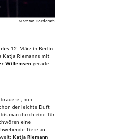
© Stefan Hoederath
es 12. März in Berlin.
e Katja Riemanns mit
er Willemsen
gerade
brauerei, nun
chon der leichte Duft
 bis man durch eine Tür
chwören eine
chwebende Tiere an
oweit:
Katja
Riemann