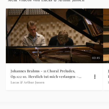
&
Arthur
Jussen
|
Deutsche
03:45
Grammophon
Johannes Brahms - 11 Choral Preludes,
Op.122 10. Herzlich tut mich verlangen –
Arr. for Piano 4 Hands (Arr. Eusebius
Lucas & Arthur Jussen
Mandyczewski)