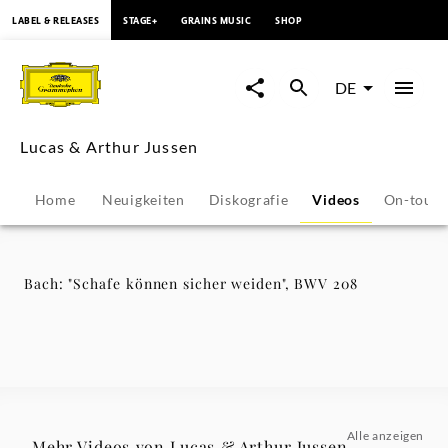
springen
LABEL & RELEASES
STAGE+
GRAINS MUSIC
SHOP
Bach:
"Schafe
DE
können
Lucas & Arthur Jussen
sicher
Home
Neuigkeiten
Diskografie
Videos
On-tour
weiden",
BWV
Bach: "Schafe können sicher weiden", BWV 208
208
-
Lucas
Alle anzeigen
Mehr Videos von Lucas & Arthur Jussen