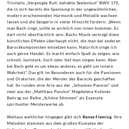
Trinitatis „Vergnügte Ruh', beliebte Seelenlust“ BWV 170,
die in sich bereits die Spannung in der ungewöhnlichen,
modern erscheinenden Harmonik und Melodik wachsen
lassen und die Sängerin in vieler Hinsicht fordern: „Wenn
man Bach singt, sollte es wirklich von innen kommen. Es
darf nicht oberflächlich sein. Bachs Musik verträgt diese
künstlichen Effekte überhaupt nicht, die man bei anderen
Barockkomponisten einsetzen kann. Natürlich singe ich
auch gerne Händel. Es macht einfach Spaß zu zeigen, wie
schnell, lautstark, hoch oder tief man singen kann. Aber
bei Bach geht es um etwas anderes, es geht um innere
Wahrheit“. Das gilt im Besonderen auch für die Passionen
und Oratorien, die der Meister des Barocks geschaffen
hat. So runden eine Arie aus der „Johannes-Passion“ und
zwei aus der „Matthäus Passion“ Magdalena Koženás
Beitrag zur Reihe „Schöne Stimmen“ als Exzerpte
spiritueller Meisterwerke ab.
Weitaus weltlicher hingegen gibt sich
Renee Fleming
. Ihre
Melodien stammen aus dem großen Komplex der