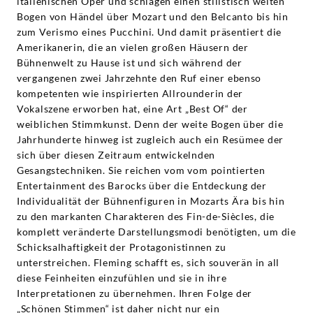
italienischen Oper und schlagen einen stilistisch weiten
Bogen von Händel über Mozart und den Belcanto bis hin
zum Verismo eines Pucchini. Und damit präsentiert die
Amerikanerin, die an vielen großen Häusern der
Bühnenwelt zu Hause ist und sich während der
vergangenen zwei Jahrzehnte den Ruf einer ebenso
kompetenten wie inspirierten Allrounderin der
Vokalszene erworben hat, eine Art „Best Of“ der
weiblichen Stimmkunst. Denn der weite Bogen über die
Jahrhunderte hinweg ist zugleich auch ein Resümee der
sich über diesen Zeitraum entwickelnden
Gesangstechniken. Sie reichen vom vom pointierten
Entertainment des Barocks über die Entdeckung der
Individualität der Bühnenfiguren in Mozarts Ära bis hin
zu den markanten Charakteren des Fin-de-Siècles, die
komplett veränderte Darstellungsmodi benötigten, um die
Schicksalhaftigkeit der Protagonistinnen zu
unterstreichen. Fleming schafft es, sich souverän in all
diese Feinheiten einzufühlen und sie in ihre
Interpretationen zu übernehmen. Ihren Folge der
„Schönen Stimmen“ ist daher nicht nur ein