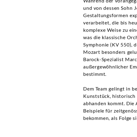
Während der vorangega
und von dessen Sohn Jo
Gestaltungsformen expe
verarbeitet, die bis h
komplexe Weise zu ein
was die klassische Orc
Symphonie (KV 550), d
Mozart besonders gelun
Barock-Spezialist Mar
außergewöhnlicher Emot
bestimmt.
Dem Team gelingt in b
Kunststück, historisch
abhanden kommt. Die A
Beispiele für zeitgenös
bekommen, als Folge s