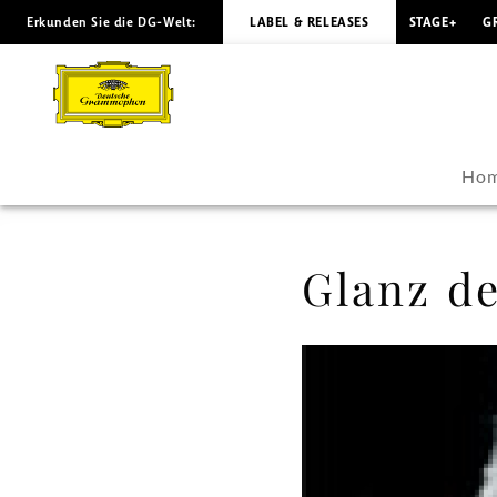
Erkunden Sie die DG-Welt:
LABEL & RELEASES
STAGE+
G
Glanz
der
späten
Ho
Werke
-
Glanz d
Marc
Minkowski
|
Deutsche