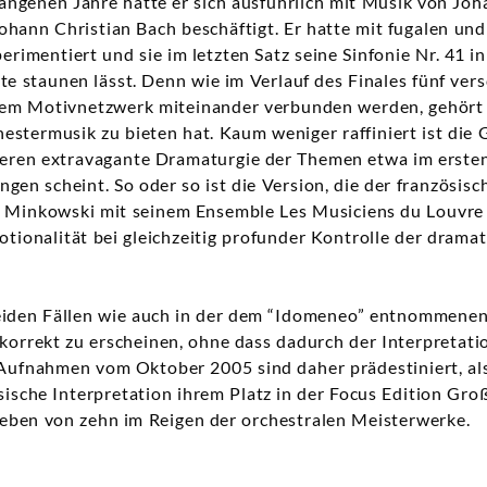
ngenen Jahre hatte er sich ausführlich mit Musik von Joh
hann Christian Bach beschäftigt. Er hatte mit fugalen un
rimentiert und sie im letzten Satz seine Sinfonie Nr. 41 in
eute staunen lässt. Denn wie im Verlauf des Finales fünf ve
em Motivnetzwerk miteinander verbunden werden, gehört 
hestermusik zu bieten hat. Kaum weniger raffiniert ist die 
eren extravagante Dramaturgie der Themen etwa im ersten 
gen scheint. So oder so ist die Version, die der französisc
c Minkowski mit seinem Ensemble Les Musiciens du Louvr
ionalität bei gleichzeitig profunder Kontrolle der dramat
eiden Fällen wie auch in der dem “Idomeneo” entnommenen
 korrekt zu erscheinen, ohne dass dadurch der Interpretatio
ufnahmen vom Oktober 2005 sind daher prädestiniert, al
sische Interpretation ihrem Platz in der Focus Edition Gro
ieben von zehn im Reigen der orchestralen Meisterwerke.