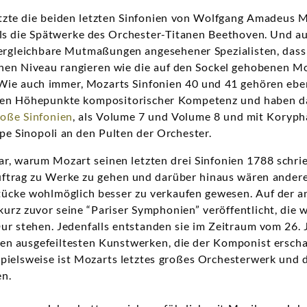
zte die beiden letzten Sinfonien von Wolfgang Amadeus M
als die Spätwerke des Orchester-Titanen Beethoven. Und a
vergleichbare Mutmaßungen angesehener Spezialisten, dass
ichen Niveau rangieren wie die auf den Sockel gehobenen 
 Wie auch immer, Mozarts Sinfonien 40 und 41 gehören ebe
osen Höhepunkte kompositorischer Kompetenz und haben da
roße Sinfonien
, als Volume 7 und Volume 8 und mit Koryp
e Sinopoli an den Pulten der Orchester.
lar, warum Mozart seinen letzten drei Sinfonien 1788 schrie
uftrag zu Werke zu gehen und darüber hinaus wären andere
ücke wohlmöglich besser zu verkaufen gewesen. Auf der an
urz zuvor seine “Pariser Symphonien” veröffentlicht, die 
ur stehen. Jedenfalls entstanden sie im Zeitraum vom 26. 
n ausgefeiltesten Kunstwerken, die der Komponist erschaf
spielsweise ist Mozarts letztes großes Orchesterwerk und 
en.