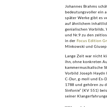
Johannes Brahms schät
bedeutungsvoller ein 
später Werke gibt es 
auf ähnlichem inhaltl
genialischen Vorbilds.
und Nr.9 zu den zeitl
in der
Focus Edition G
Minkowski und Giusepp
Lange Zeit war nicht k
ihn, ohne konkreten A
kammermusikalische St
Vorbild Joseph Haydn k
C-Dur, g-moll und Es-D
1788 und gehören zu de
Sinfonie” (KV 551) bei
seiner Klangerfahrung