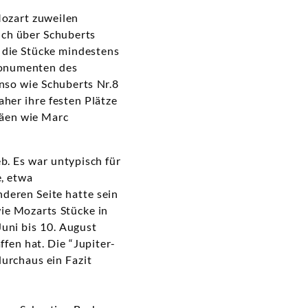
ozart zuweilen
uch über Schuberts
 die Stücke mindestens
Monumenten des
nso wie Schuberts Nr.8
her ihre festen Plätze
häen wie Marc
b. Es war untypisch für
, etwa
deren Seite hatte sein
wie Mozarts Stücke in
Juni bis 10. August
fen hat. Die “Jupiter-
durchaus ein Fazit