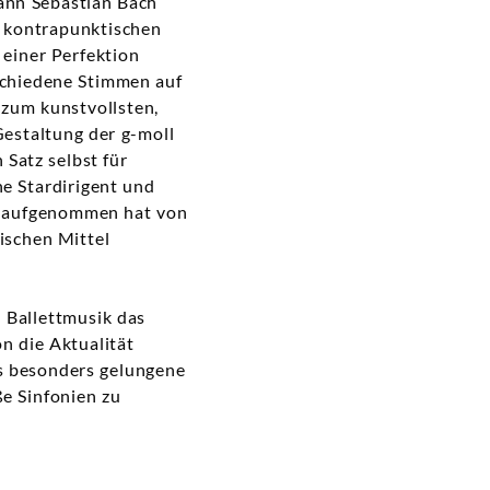
ann Sebastian Bach
d kontrapunktischen
 einer Perfektion
rschiedene Stimmen auf
zum kunstvollsten,
Gestaltung der g-moll
Satz selbst für
he Stardirigent und
e aufgenommen hat von
ischen Mittel
 Ballettmusik das
n die Aktualität
s besonders gelungene
ße Sinfonien zu