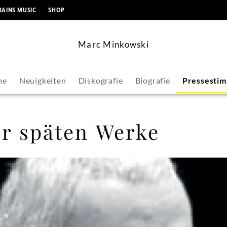
springen
RAINS MUSIC
SHOP
Marc Minkowski
me
Neuigkeiten
Diskografie
Biografie
Pressesti
er späten Werke