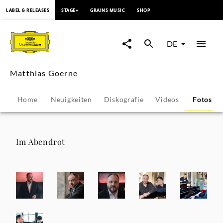
springen
LABEL & RELEASES
STAGE+
GRAINS MUSIC
SHOP
Matthias
Goerne
DE
-
Matthias Goerne
Fotos
Home
Neuigkeiten
Diskografie
Videos
Fotos
|
Deutsche
Im Abendrot
Grammophon