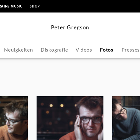
springen
RAINS MUSIC
SHOP
Peter Gregson
Neuigkeiten
Diskografie
Videos
Fotos
Presse