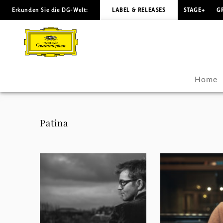
Erkunden Sie die DG-Welt:
LABEL & RELEASES
STAGE+
G
Peter
Gregson
-
Home
Fotos
|
Patina
Deutsche
Grammophon