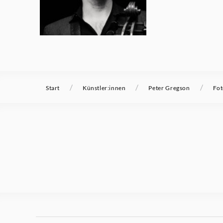
/
/
/
Start
Künstler:innen
Peter Gregson
Fot