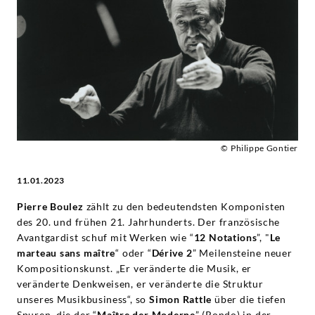
Boulez
-
Pierre
Boulez
|
© Philippe Gontier
11.01.2023
Deutsche
Pierre Boulez
zählt zu den bedeutendsten Komponisten
Grammophon
des 20. und frühen 21. Jahrhunderts. Der französische
Avantgardist schuf mit Werken wie “
12 Notations
”, "
Le
marteau sans maître
“ oder “
Dérive 2
” Meilensteine neuer
Kompositionskunst. „Er veränderte die Musik, er
veränderte Denkweisen, er veränderte die Struktur
unseres Musikbusiness“, so
Simon Rattle
über die tiefen
Spuren, die der “
Maître der Moderne
” (Rondo) in der