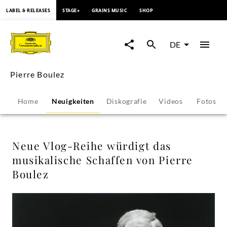
springen
LABEL & RELEASES
STAGE+
GRAINS MUSIC
SHOP
Neue
Vlog-
DE
Reihe
Pierre Boulez
würdigt
Home
Neuigkeiten
Diskografie
Videos
Fotos
das
musikalische
Neue Vlog-Reihe würdigt das
musikalische Schaffen von Pierre
Schaffen
Boulez
von
Pierre