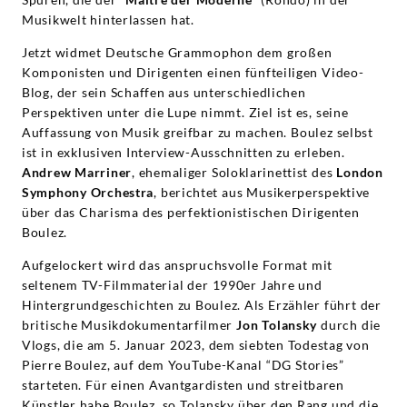
Musikwelt hinterlassen hat.
Jetzt widmet Deutsche Grammophon dem großen
Komponisten und Dirigenten einen fünfteiligen Video-
Blog, der sein Schaffen aus unterschiedlichen
Perspektiven unter die Lupe nimmt. Ziel ist es, seine
Auffassung von Musik greifbar zu machen. Boulez selbst
ist in exklusiven Interview-Ausschnitten zu erleben.
Andrew Marriner
, ehemaliger Soloklarinettist des
London
Symphony Orchestra
, berichtet aus Musikerperspektive
über das Charisma des perfektionistischen Dirigenten
Boulez.
Aufgelockert wird das anspruchsvolle Format mit
seltenem TV-Filmmaterial der 1990er Jahre und
Hintergrundgeschichten zu Boulez. Als Erzähler führt der
britische Musikdokumentarfilmer
Jon Tolansky
durch die
Vlogs, die am 5. Januar 2023, dem siebten Todestag von
Pierre Boulez, auf dem YouTube-Kanal “DG Stories”
starteten. Für einen Avantgardisten und streitbaren
Künstler habe Boulez, so Tolansky über den Rang und die