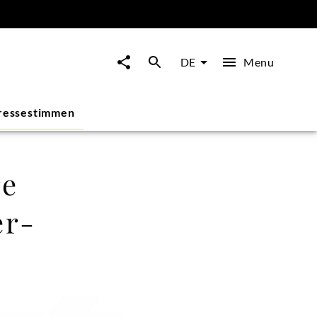
Menu
DE
ressestimmen
re
er-