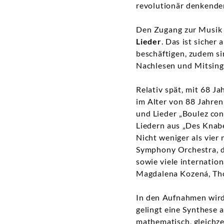
revolutionär denkende
Den Zugang zur Musik M
Lieder
. Das ist sicher
beschäftigen, zudem si
Nachlesen und Mitsing
Relativ spät, mit 68 Ja
im Alter von 88 Jahre
und Lieder „Boulez co
Liedern aus „Des Knab
Nicht weniger als vier
Symphony Orchestra, di
sowie viele internatio
Magdalena Kozená, Tho
In den Aufnahmen wird 
gelingt eine Synthese a
mathematisch, gleichze