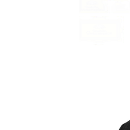
Zyklus
-
Pierre
Boulez
|
Deutsche
Grammophon