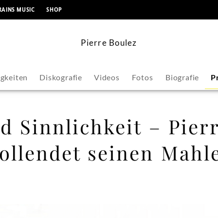
springen
RAINS MUSIC
SHOP
Pierre Boulez
gkeiten
Diskografie
Videos
Fotos
Biografie
P
 Sinnlichkeit – Pier
ollendet seinen Mahl