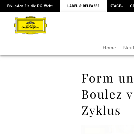
Erkunden Sie die DG-Welt:
LABEL & RELEASES
STAGE+
G
Form
und
Sinnlichkeit
Home
Neui
–
Pierre
Form und
Boulez
Boulez v
vollendet
Zyklus
seinen
Mahler-