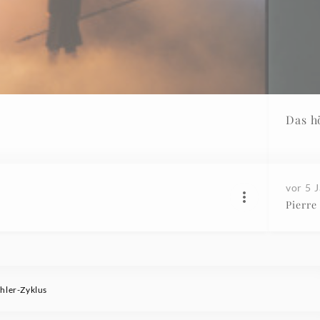
Das h
vor 5 
Pierre
ahler-Zyklus