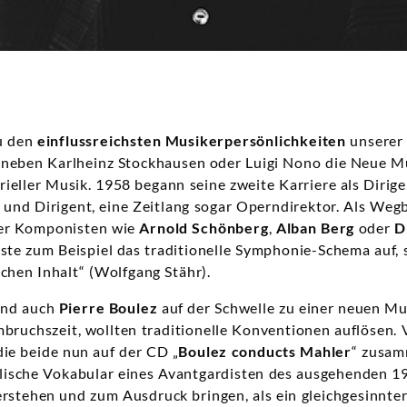
zu den
einflussreichsten Musikerpersönlichkeiten
unserer 
 neben Karlheinz Stockhausen oder Luigi Nono die Neue Mu
rieller Musik. 1958 begann seine zweite Karriere als Dirig
nd Dirigent, eine Zeitlang sogar Operndirektor. Als Wegb
er Komponisten wie
Arnold Schönberg
,
Alban Berg
oder
D
löste zum Beispiel das traditionelle Symphonie-Schema auf,
chen Inhalt“ (Wolfgang Stähr).
and auch
Pierre Boulez
auf der Schwelle zu einer neuen Mus
bruchszeit, wollten traditionelle Konventionen auflösen. Vi
ie beide nun auf der CD „
Boulez conducts Mahler
“ zusam
lische Vokabular eines Avantgardisten des ausgehenden 19
rstehen und zum Ausdruck bringen, als ein gleichgesinnter,