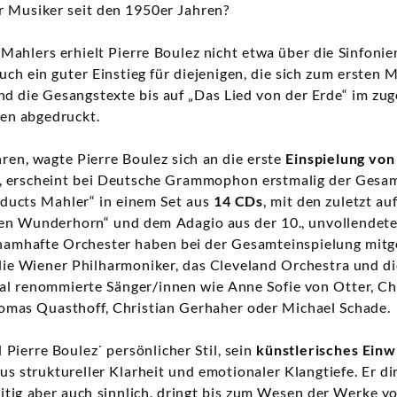
r Musiker seit den 1950er Jahren?
ahlers erhielt Pierre Boulez nicht etwa über die Sinfoni
 auch ein guter Einstieg für diejenigen, die sich zum ersten
nd die Gesangstexte bis auf „Das Lied von der Erde“ im zu
en abgedruckt.
hren, wagte Pierre Boulez sich an die erste
Einspielung vo
n, erscheint bei Deutsche Grammophon erstmalig der Gesam
nducts Mahler“ in einem Set aus
14 CDs
, mit den zuletzt 
en Wunderhorn“ und dem Adagio aus der 10., unvollendete
 namhafte Orchester haben bei der Gesamteinspielung mitg
e Wiener Philharmoniker, das Cleveland Orchestra und die
nal renommierte Sänger/innen wie Anne Sofie von Otter, Chr
mas Quasthoff, Christian Gerhaher oder Michael Schade.
Pierre Boulez´ persönlicher Stil, sein
künstlerisches Einw
us struktureller Klarheit und emotionaler Klangtiefe. Er di
itig aber auch sinnlich, dringt bis zum Wesen der Werke vo