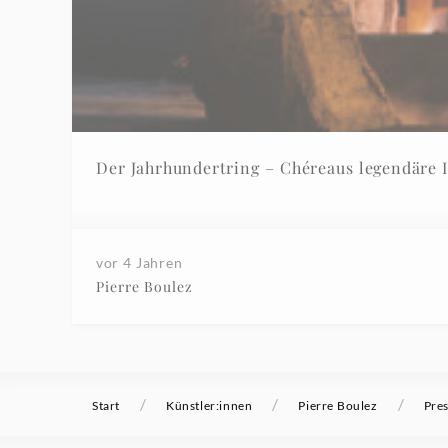
Der Jahrhundertring – Chéreaus legendäre I
vor 4 Jahren
Pierre Boulez
/
/
/
Start
Künstler:innen
Pierre Boulez
Pre