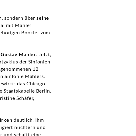
en, sondern über
seine
 Mal mit Mahler
gehörigen Booklet zum
n Gustav Mahler
. Jetzt,
tzyklus der Sinfonien
aufgenommenen 12
n Sinfonie Mahlers.
ewirkt: das Chicago
 Staatskapelle Berlin,
istine Schäfer,
irken
deutlich. Ihm
rigiert nüchtern und
r und schafft eine