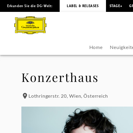
Erkunden Sie die DG-Welt:
LABEL & RELEASES
STAGE+
G
Rafal
Blechacz
-
Home
Neuigkeit
Konzerte
&
Konzerthaus
Veranstaltungen
Lothringerstr. 20, Wien, Österreich
|
Deutsche
Grammophon