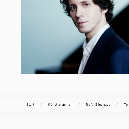
/
/
/
Start
Künstler:innen
Rafal Blechacz
Te