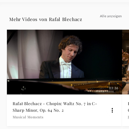
Deutsche
Alle anzeigen
Mehr Videos von Rafal Blechacz
Grammophon
03:36
Rafał Blechacz - Chopin: Waltz No. 7 in C-
Sharp Minor, Op. 64 No. 2
Musical Moments