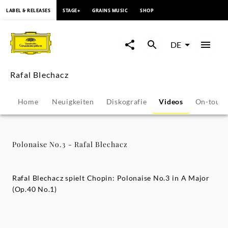
springen
LABEL & RELEASES
STAGE+
GRAINS MUSIC
SHOP
Polonaise
No.3
DE
-
Rafal Blechacz
Rafal
Home
Neuigkeiten
Diskografie
Videos
On-tour
Blechacz
-
Polonaise No.3 - Rafal Blechacz
Rafal
Rafal Blechacz spielt Chopin: Polonaise No.3 in A Major
Blechacz
(Op.40 No.1)
|