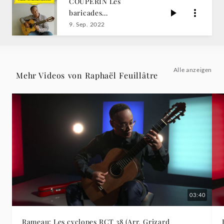
COUPERIN Les
Guitar)
baricades
mistérieuses /
9. Sep. 2022
-
Raphaël Feuillâtre
Raphaël
Alle anzeigen
Mehr Videos von Raphaël Feuillâtre
Feuillâtre
|
Deutsche
Grammophon
03:40
Rameau: Les cyclopes RCT 38 (Arr. Grizard