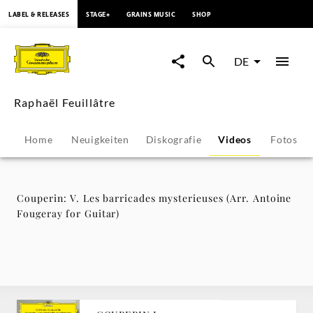
springen
LABEL & RELEASES
STAGE+
GRAINS MUSIC
SHOP
Couperin:
V.
DE
Les
Raphaël Feuillâtre
barricades
Home
Neuigkeiten
Diskografie
Videos
Fotos
mysterieuses
(Arr.
Couperin: V. Les barricades mysterieuses (Arr. Antoine
Fougeray for Guitar)
Antoine
Fougeray
for