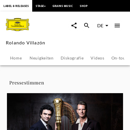
springen
LABEL & RELEASES
STAGE+
GRAINS MUSIC
SHOP
Rolando
Villazón
DE
-
Rolando Villazón
Pressestimmen
Home
Neuigkeiten
Diskografie
Videos
On-tour
|
Deutsche
Pressestimmen
Grammophon