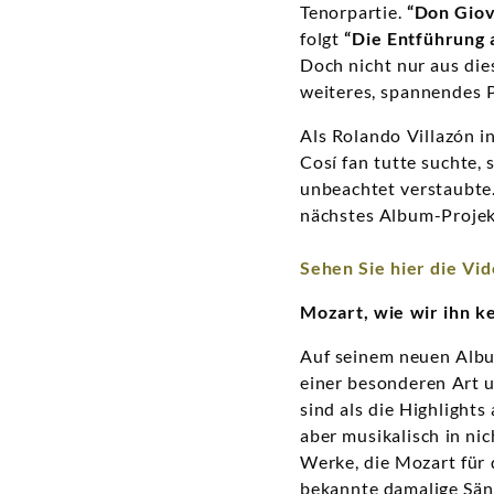
Tenorpartie.
“Don Giov
folgt
“Die Entführung 
Doch nicht nur aus di
weiteres, spannendes P
Als Rolando Villazón 
Cosí fan tutte suchte,
unbeachtet verstaubte.
nächstes Album-Projekt
Sehen Sie hier die Vi
Mozart, wie wir ihn k
Auf seinem neuen Album
einer besonderen Art 
sind als die Highlight
aber musikalisch in ni
Werke, die Mozart für
bekannte damalige Sän