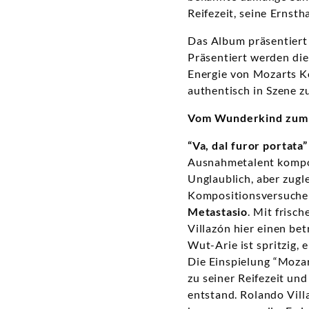
Reifezeit, seine Ernsth
Das Album präsentiert 
Präsentiert werden di
Energie von Mozarts K
authentisch in Szene z
Vom Wunderkind zum 
“Va, dal furor portata”
Ausnahmetalent komponi
Unglaublich, aber zugl
Kompositionsversuche s
Metastasio
. Mit frisc
Villazón hier einen be
Wut-Arie ist spritzig, 
Die Einspielung “Moza
zu seiner Reifezeit un
entstand. Rolando Vill