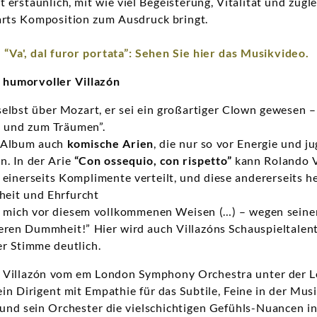
 erstaunlich, mit wie viel Begeisterung, Vitalität und zugle
arts Komposition zum Ausdruck bringt.
 “Va', dal furor portata”: Sehen Sie hier das Musikvideo.
 humorvoller Villazón
selbst über Mozart, er sei ein großartiger Clown gewesen –
n und zum Träumen”.
m Album auch
komische Arien
, die nur so vor Energie und 
n. In der Arie
“Con ossequio, con rispetto”
kann Rolando Vi
einerseits Komplimente verteilt, und diese andererseits h
heit und Ehrfurcht
 mich vor diesem vollkommenen Weisen (…) – wegen seiner 
eren Dummheit!” Hier wird auch Villazóns Schauspieltalen
r Stimme deutlich.
o Villazón vom em London Symphony Orchestra
unter der 
ein Dirigent mit Empathie für das Subtile, Feine in der Musi
und sein Orchester die vielschichtigen Gefühls-Nuancen in