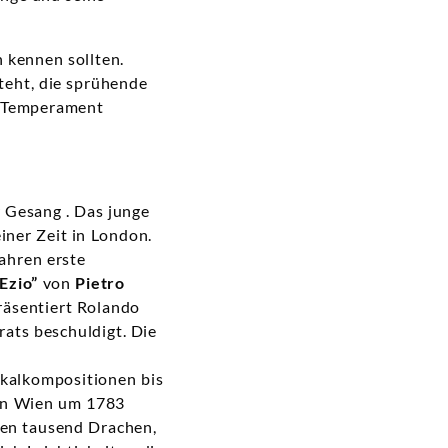
 kennen sollten.
teht, die sprühende
n Temperament
r Gesang . Das junge
iner Zeit in London.
ahren erste
“Ezio”
von
Pietro
räsentiert Rolando
rats beschuldigt. Die
okalkompositionen bis
 in Wien um 1783
egen tausend Drachen,