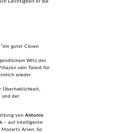
ich Leichtigkeit er die
 “ein guter Clown
jugendlichem Witz des
llazón sein Talent für
eimlich wieder
Überheblichkeit,
t und der
Leitung von
Antonio
k – auf intelligente
 Mozarts Arien. So