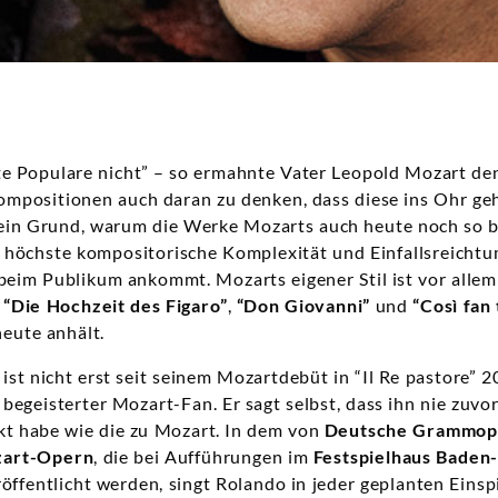
te Populare nicht” – so ermahnte Vater Leopold Mozart d
mpositionen auch daran zu denken, dass diese ins Ohr gehe
s ein Grund, warum die Werke Mozarts auch heute noch so b
t höchste kompositorische Komplexität und Einfallsreicht
beim Publikum ankommt. Mozarts eigener Stil ist vor allem
e
“Die Hochzeit des Figaro”
,
“Don Giovanni”
und
“Così fan 
heute anhält.
ist nicht erst seit seinem Mozartdebüt in “Il Re pastore” 2
egeisterter Mozart-Fan. Er sagt selbst, dass ihn nie zuvor
t habe wie die zu Mozart. In dem von
Deutsche Grammo
zart-Opern
, die bei Aufführungen im
Festspielhaus Baden
öffentlicht werden, singt Rolando in jeder geplanten Einsp