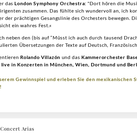
ber das
London Symphony Orchestra
: "Dort hören die Musi
rigenten zusammen. Das fühlte sich wundervoll an, ich ko
er der prächtigen Gesangslinie des Orchesters bewegen. Di
sicht ein wahres Fest.«
ch neben den (bis auf “Müsst ich auch durch tausend Drach
mulierten Übersetzungen der Texte auf Deutsch, Französisch
entieren
Rolando Villazón
und das
Kammerorchester Base
s
live in Konzerten in München, Wien, Dortmund und Berl
nserem Gewinnspiel und erleben Sie den mexikanischen 
!
oncert Arias