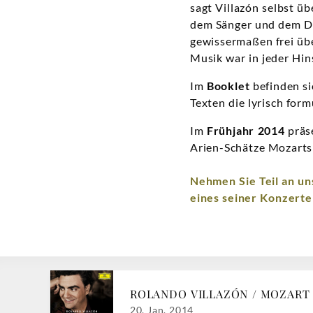
sagt Villazón selbst ü
dem Sänger und dem Di
gewissermaßen frei üb
Musik war in jeder Hin
Im
Booklet
befinden si
Texten die lyrisch for
Im
Frühjahr 2014
präs
Arien-Schätze Mozart
Nehmen Sie Teil an u
eines seiner Konzerte
ROLANDO VILLAZÓN / MOZART C
20. Jan. 2014