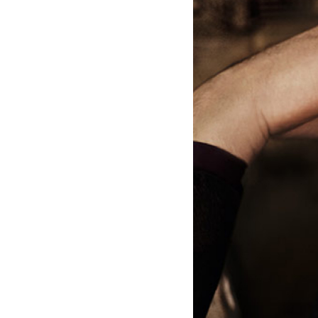
"Mozart
Concert
Arias"
-
Rolando
Villazón
|
Deutsche
Grammophon