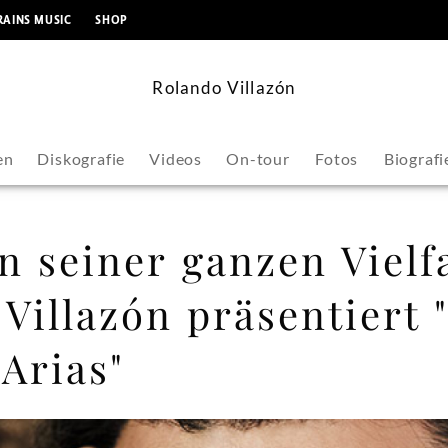
springen
RAINS MUSIC
SHOP
Rolando Villazón
en
Diskografie
Videos
On-tour
Fotos
Biografi
n seiner ganzen Vielfa
Villazón präsentiert 
Arias"