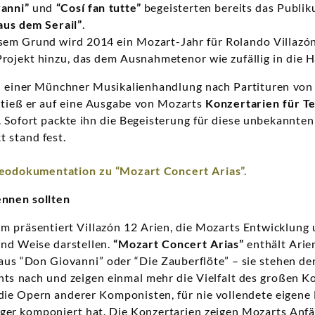
anni”
und
“Cosí fan tutte”
begeisterten bereits das Publi
aus dem Serail”
.
esem Grund wird 2014 ein Mozart-Jahr für Rolando Villazó
rojekt hinzu, das dem Ausnahmetenor wie zufällig in die Hä
in einer Münchner Musikalienhandlung nach Partituren vo
 stieß er auf eine Ausgabe von Mozarts
Konzertarien für T
 Sofort packte ihn die Begeisterung für diese unbekannte
 stand fest.
deodokumentation zu “Mozart Concert Arias”.
ennen sollten
 präsentiert Villazón 12 Arien, die Mozarts Entwicklung 
und Weise darstellen.
“Mozart Concert Arias”
enthält Arie
s aus “Don Giovanni” oder “Die Zauberflöte” – sie stehen d
chts nach und zeigen einmal mehr die Vielfalt des großen K
 die Opern anderer Komponisten, für nie vollendete eigen
ger komponiert hat. Die Konzertarien zeigen Mozarts Anfä