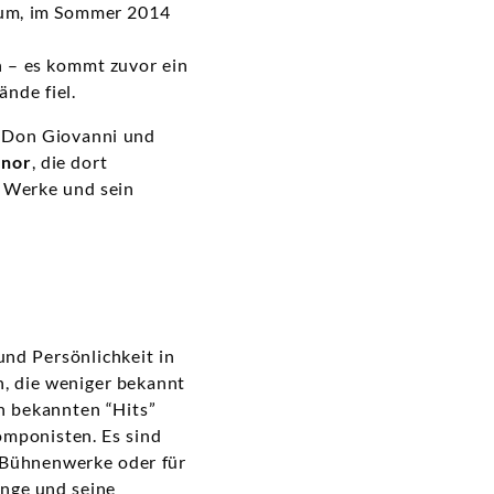
kum, im Sommer 2014
n – es kommt zuvor ein
nde fiel.
n Don Giovanni und
enor
, die dort
n Werke und sein
und Persönlichkeit in
n, die weniger bekannt
en bekannten “Hits”
omponisten. Es sind
e Bühnenwerke oder für
nge und seine