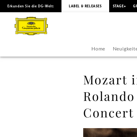
Erkunden Sie die DG-Welt:
LABEL & RELEASES
STAGE+
G
Mozart
in
seiner
Home
Neuigkeit
ganzen
Vielfalt
Mozart i
-
Rolando 
Rolando
Concert 
Villazón
präsentiert