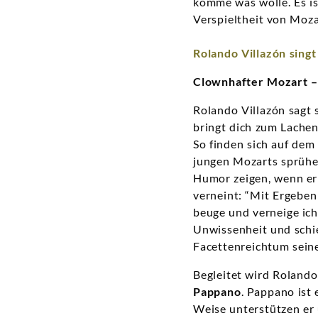
komme was wolle. Es ist
Verspieltheit von Moz
Rolando Villazón singt
Clownhafter Mozart –
Rolando Villazón sagt 
bringt dich zum Lache
So finden sich auf de
jungen Mozarts sprühe
Humor zeigen, wenn er 
verneint: “Mit Ergeben
beuge und verneige ich
Unwissenheit und schi
Facettenreichtum seine
Begleitet wird Roland
Pappano
. Pappano ist 
Weise unterstützen er 