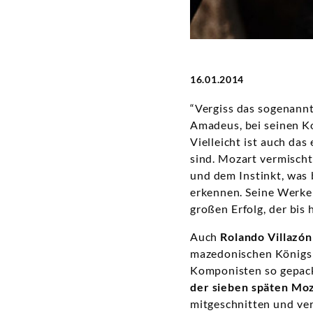
16.01.2014
“Vergiss das sogenann
Amadeus, bei seinen Ko
Vielleicht ist auch da
sind. Mozart vermisch
und dem Instinkt, was 
erkennen. Seine Werk
großen Erfolg, der bis 
Auch
Rolando Villazón
mazedonischen Königs b
Komponisten so gepack
der sieben späten Mo
mitgeschnitten und ver