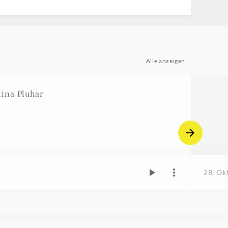
Alle anzeigen
ina Pluhar
28. Ok