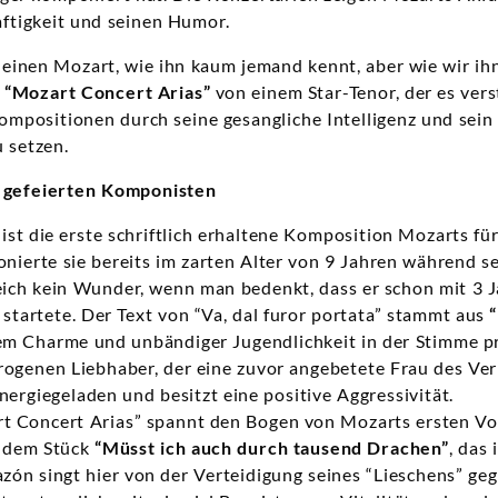
aftigkeit und seinen Humor.
einen Mozart, wie ihn kaum jemand kennt, aber wie wir ihn
e
“Mozart Concert Arias”
von einem Star-Tenor, der es vers
ompositionen durch seine gesangliche Intelligenz und sei
u setzen.
gefeierten Komponisten
ist die erste schriftlich erhaltene Komposition Mozarts fü
erte sie bereits im zarten Alter von 9 Jahren während se
eich kein Wunder, wenn man bedenkt, dass er schon mit 3 J
tartete. Der Text von “Va, dal furor portata” stammt aus
hem Charme und unbändiger Jugendlichkeit in der Stimme p
trogenen Liebhaber, der eine zuvor angebetete Frau des Ver
energiegeladen und besitzt eine positive Aggressivität.
rt Concert Arias” spannt den Bogen von Mozarts ersten V
d dem Stück
“Müsst ich auch durch tausend Drachen”
, das
azón singt hier von der Verteidigung seines “Lieschens” g