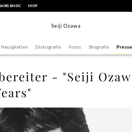
springen
RAINS MUSIC
SHOP
Seiji Ozawa
Neuigkeiten
Diskografie
Fotos
Biografie
Press
ereiter - "Seiji Ozaw
Years"