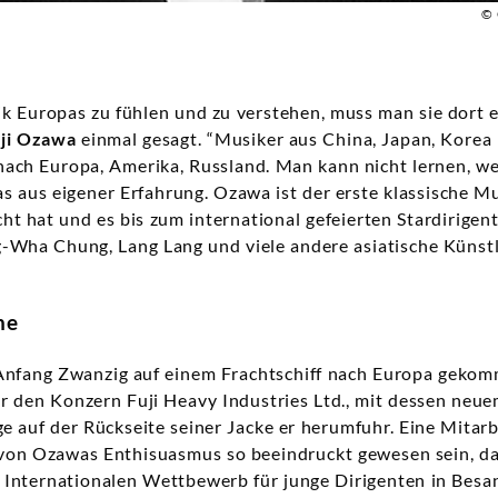
© 
k Europas zu fühlen und zu verstehen, muss man sie dort e
iji Ozawa
einmal gesagt. “Musiker aus China, Japan, Korea
nach Europa, Amerika, Russland. Man kann nicht lernen, w
as aus eigener Erfahrung. Ozawa ist der erste klassische M
t hat und es bis zum international gefeierten Stardirigen
-Wha Chung, Lang Lang und viele andere asiatische Künstl
ne
nfang Zwanzig auf einem Frachtschiff nach Europa gekommen
ür den Konzern Fuji Heavy Industries Ltd., mit dessen neu
ge auf der Rückseite seiner Jacke er herumfuhr. Eine Mitarb
l von Ozawas Enthisuasmus so beeindruckt gewesen sein, das
Internationalen Wettbewerb für junge Dirigenten in Besa