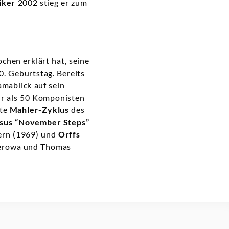
iker
2002 stieg er zum
chen erklärt hat, seine
. Geburtstag. Bereits
mablick auf sein
hr als 50 Komponisten
tte
Mahler-Zyklus
des
sus “November Steps”
ern (1969) und
Orffs
uberowa und Thomas