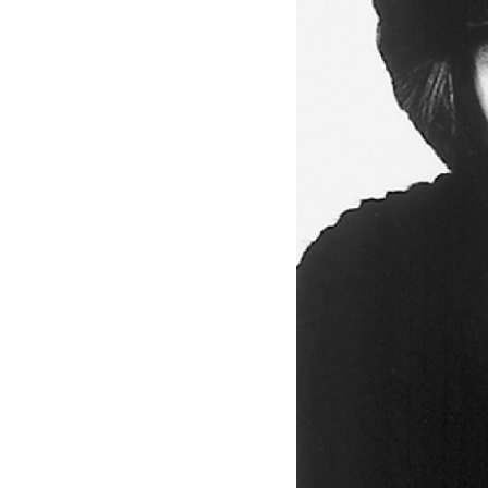
-
Seiji
Ozawa
|
Deutsche
Grammophon