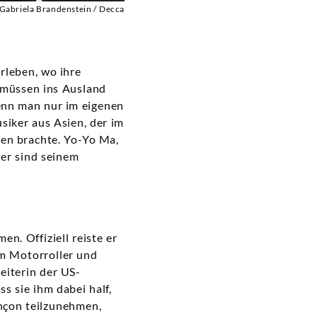
Gabriela Brandenstein / Decca
rleben, wo ihre
 müssen ins Ausland
enn man nur im eigenen
usiker aus Asien, der im
ten brachte. Yo-Yo Ma,
er sind seinem
. Offiziell reiste er
em Motorroller und
eiterin der US-
s sie ihm dabei half,
nçon teilzunehmen,