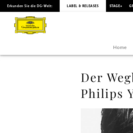
Erkunden Sie die DG-Welt:
LABEL & RELEASES
STAGE+
G
Der
Wegbereiter
-
Home
"Seiji
Ozawa
Der Wegb
-
Philips 
The
Philips
Years"