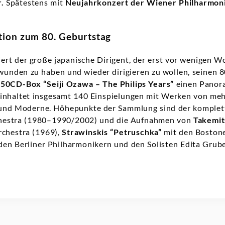
.
Spätestens mit
Neujahrkonzert der Wiener Philharmon
ion zum 80. Geburtstag
rt der große japanische Dirigent, der erst vor wenigen Wo
nden zu haben und wieder dirigieren zu wollen, seinen 80
r
50CD-Box “Seiji Ozawa – The Philips Years”
einen Panora
beinhaltet insgesamt 140 Einspielungen mit Werken von me
 und Moderne. Höhepunkte der Sammlung sind der komple
estra (1980–1990/2002) und die Aufnahmen von
Takemit
rchestra (1969),
Strawinskis “Petruschka”
mit den Boston
den Berliner Philharmonikern und den Solisten Edita Gr