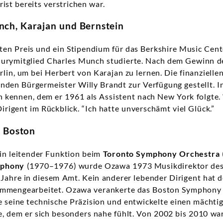
ist bereits verstrichen war.
nch, Karajan und Bernstein
en Preis und ein Stipendium für das Berkshire Music Cent
 Jurymitglied Charles Munch studierte. Nach dem Gewinn d
rlin, um bei Herbert von Karajan zu lernen. Die finanziell
den Bürgermeister Willy Brandt zur Verfügung gestellt. I
 kennen, dem er 1961 als Assistent nach New York folgte. 
Dirigent im Rückblick. “Ich hatte unverschämt viel Glück.”
n Boston
in leitender Funktion beim
Toronto Symphony Orchestra
mphony
(1970–1976) wurde Ozawa 1973 Musikdirektor de
 Jahre in diesem Amt. Kein anderer lebender Dirigent hat d
mmengearbeitet. Ozawa verankerte das Boston Symphony 
e seine technische Präzision und entwickelte einen mächti
e, dem er sich besonders nahe fühlt. Von 2002 bis 2010 w