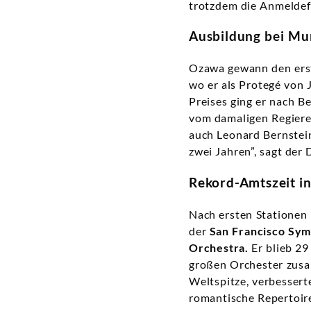
trotzdem die Anmeldefr
Ausbildung bei Mu
Ozawa gewann den erst
wo er als Protegé von
Preises ging er nach Be
vom damaligen Regieren
auch Leonard Bernstein
zwei Jahren”, sagt der 
Rekord-Amtszeit i
Nach ersten Stationen 
der
San Francisco Sy
Orchestra.
Er blieb 29
großen Orchester zusa
Weltspitze, verbessert
romantische Repertoir